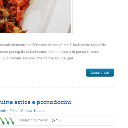
prevalentemente nell’Oceano Atlantico ma è facilmente reperibile
ente principale in tantissime ricette a base di pesce e viene
 può trovare sia vivo che congelato ma, per ...
Leggi di più
uine astice e pomodorini
icetta:
Primi
Cucina:
Italiana
Valutazione media:
(5 /
5
)