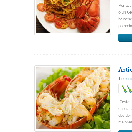
Per acco
o un Gre
bruschet
pomodor
Leggi
Asti
Tipo di r
D’estate
capaci d
desideri
maiones