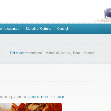
ome cucinare
Metodi di Cottura
Consigli
Tipi di ricette:
Antipasti
,
Metodi di Cottura
,
Primi
,
Secondi
sto 2017
|
Categoria:
Come cucinare
|
Tag :
astice