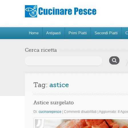
Home
Antipasti
Primi Piatti
Secondi Piatti
C
Cerca ricetta
Ricerca
per:
Tag:
astice
Astice surgelato
su
Di:
cucinarepesce
|
Commenti disabilitati
|
Aggiornato: 8 Ago
Astice
surgelato