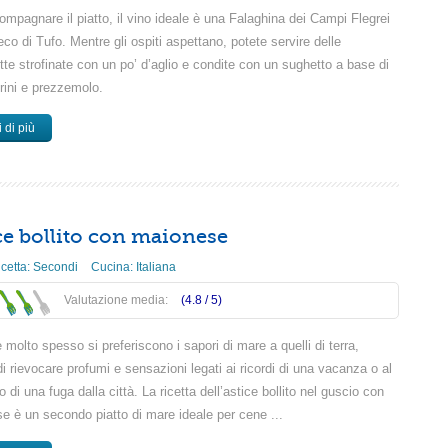
mpagnare il piatto, il vino ideale è una Falaghina dei Campi Flegrei
co di Tufo. Mentre gli ospiti aspettano, potete servire delle
te strofinate con un po’ d’aglio e condite con un sughetto a base di
ini e prezzemolo.
 di più
ce bollito con maionese
icetta:
Secondi
Cucina:
Italiana
Valutazione media:
(4.8 /
5
)
 molto spesso si preferiscono i sapori di mare a quelli di terra,
i rievocare profumi e sensazioni legati ai ricordi di una vacanza o al
o di una fuga dalla città. La ricetta dell’astice bollito nel guscio con
e è un secondo piatto di mare ideale per cene ...