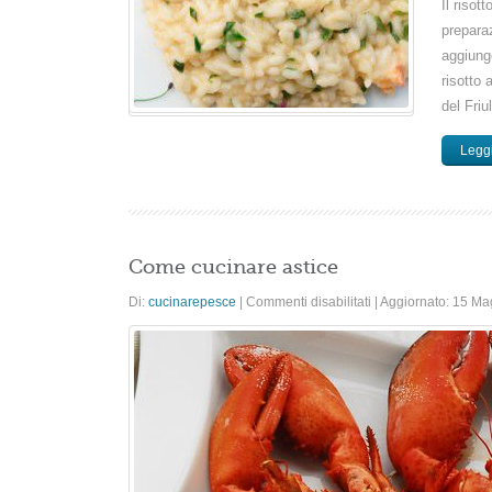
Il risot
preparaz
aggiunge
risotto 
del Friu
Leggi
Come cucinare astice
su
Di:
cucinarepesce
|
Commenti disabilitati
|
Aggiornato: 15 M
Come
cucinare
astice