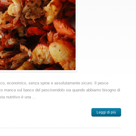
tico, economico, senza spine e assolutamente sicuro. Il pesce
uesto manca sul banco del pescivendolo sia quando abbiamo bisogno di
ta nutritivo è una ...
Leggi di più