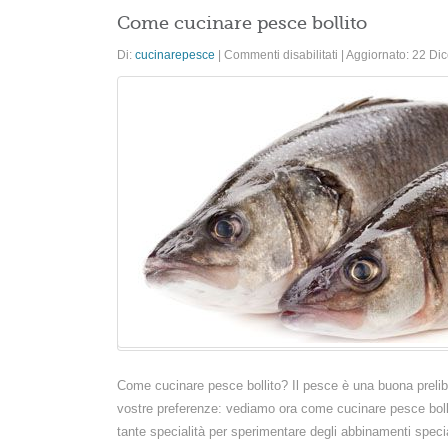
Come cucinare pesce bollito
su
Di:
cucinarepesce
|
Commenti disabilitati
|
Aggiornato: 22 D
Come
cucinare
pesce
bollito
Come cucinare pesce bollito? Il pesce è una buona preli
vostre preferenze: vediamo ora come cucinare pesce bollit
tante specialità per sperimentare degli abbinamenti specia