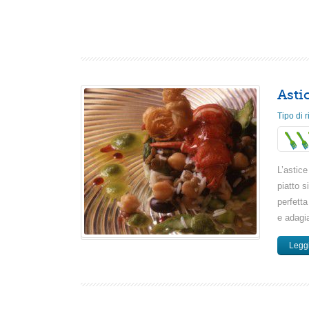
Asti
Tipo di r
L’astic
piatto 
perfetta
e adagia
Leggi