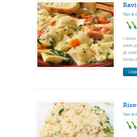
Ravio
Tipo di r
I raviol
palati p
gli ospi
Verdicch
Leggi
Risot
Tipo di r