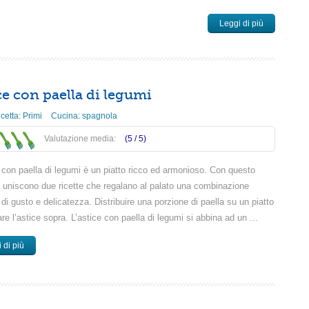
Leggi di più
ce con paella di legumi
icetta:
Primi
Cucina:
spagnola
Valutazione media:
(5 /
5
)
e con paella di legumi è un piatto ricco ed armonioso. Con questo
si uniscono due ricette che regalano al palato una combinazione
 di gusto e delicatezza. Distribuire una porzione di paella su un piatto
re l’astice sopra. L’astice con paella di legumi si abbina ad un ...
 di più