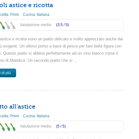
li astice e ricotta
icetta:
Primi
Cucina:
Italiana
Valutazione media:
(3.5 /
5
)
i astice e ricotta sono un piatto delicato e molto apprezzato anche dai
iù esigenti. Un ottimo primo a base di pesce per fare bella figura con
ti. Questo piatto si abbina perfettamente ad un vino bianco come il
io di Matelica. Un secondo piatto che si ...
 di più
to all’astice
icetta:
Primi
Cucina:
Italiana
Valutazione media:
(5 /
5
)