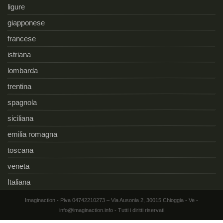
ligure
giapponese
francese
istriana
lombarda
trentina
spagnola
siciliana
emilia romagna
toscana
veneta
Italiana
Imaginaction - Piva 04742210273 – Via Ausonia 2, 30015 Chioggia - Ve -
info@imaginaction.info - Tutti i diritti riservati