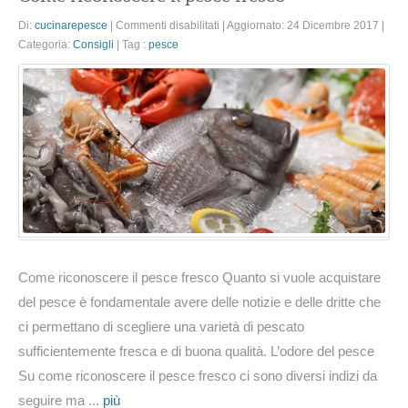
su
Di:
cucinarepesce
|
Commenti disabilitati
|
Aggiornato: 24 Dicembre 2017
|
Come
Categoria:
Consigli
|
Tag :
pesce
riconoscere
il
pesce
fresco
Come riconoscere il pesce fresco Quanto si vuole acquistare
del pesce è fondamentale avere delle notizie e delle dritte che
ci permettano di scegliere una varietà di pescato
sufficientemente fresca e di buona qualità. L’odore del pesce
Su come riconoscere il pesce fresco ci sono diversi indizi da
seguire ma ...
più