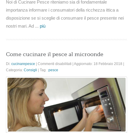
Noi di Cucinare Pesce riteniamo sia di fondamentale
importanza informare i consumatori della ricchezza ittica a
disposizione se si sceglie di consumare il pesce presente nei
nostri mari. Ad ...
più
Come cucinare il pesce al microonde
su
Di:
cucinarepesce
|
Commenti disabilitati
|
Aggiornato: 18 Febbraio 2018
|
Come
Categoria:
Consigli
|
Tag :
pesce
cucinare
il
pesce
al
microonde