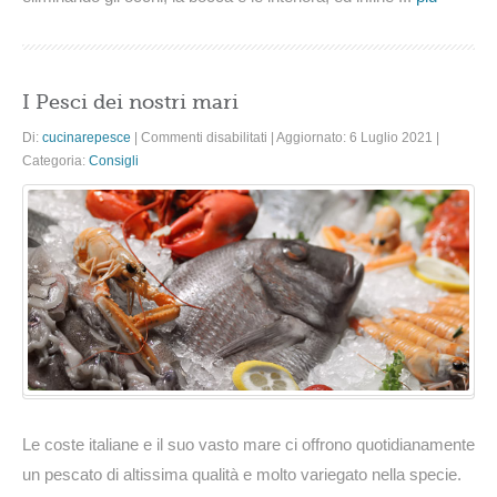
I Pesci dei nostri mari
su
Di:
cucinarepesce
|
Commenti disabilitati
|
Aggiornato: 6 Luglio 2021
|
I
Categoria:
Consigli
Pesci
dei
nostri
mari
Le coste italiane e il suo vasto mare ci offrono quotidianamente
un pescato di altissima qualità e molto variegato nella specie.