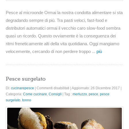
Pesce al microonde Ormai la nostra condotta alimentare si sta
degradando sempre di più. Tra pasti veloci, fast-food e
distributori automatici ormai il vecchio caro slow-food sembra
quasi un ricordo. Questo ovviamente è la conseguenza dei
ritmi freneticamente alti della vita quotidiana. Oggi mangiamo
velocemente, cercando di non perdere troppo ...
più
Pesce surgelato
su
Di:
cucinarepesce
|
Commenti disabilitati
|
Aggiornato: 26 Dicembre 2017
|
Pesce
Categoria:
Come cucinare
,
Consigli
|
Tag :
merluzzo
,
pesce
,
pesce
surgelato
surgelato
,
tonno