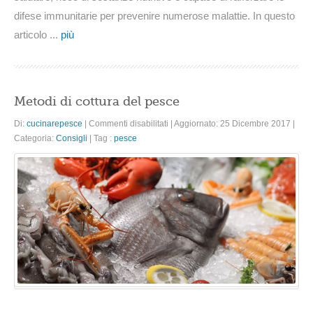
difese immunitarie per prevenire numerose malattie. In questo
articolo ...
più
Metodi di cottura del pesce
su
Di:
cucinarepesce
|
Commenti disabilitati
|
Aggiornato: 25 Dicembre 2017
|
Metodi
Categoria:
Consigli
|
Tag :
pesce
di
cottura
del
pesce