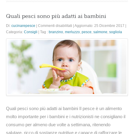
Quali pesci sono più adatti ai bambini
su
Di:
cucinarepesce
|
Commenti disabilitati
|
Aggiornato: 25 Dicembre 2017
|
Quali
Categoria:
Consigli
|
Tag :
branzino
,
merluzzo
,
pesce
,
salmone
,
sogliola
pesci
sono
più
adatti
ai
bambini
Quali pesci sono più adatti ai bambini Il pesce è un alimento
molto importante per i bambini e i nutrizionisti ne consigliano il
consumo per almeno due volte a settimana, ritenendo
salutare, ricco di sostanze nutritive e capace di rafforzare le