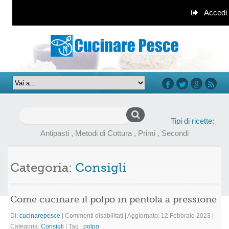
Accedi
facebook
twitter
google+
rss
Ricerca
Tipi di ricette:
per:
Antipasti
,
Metodi di Cottura
,
Primi
,
Secondi
Categoria:
Consigli
Come cucinare il polpo in pentola a pressione
su
Di:
cucinarepesce
|
Commenti disabilitati
|
Aggiornato: 12 Febbraio 2023
|
Come
Categoria:
Consigli
|
Tag :
polpo