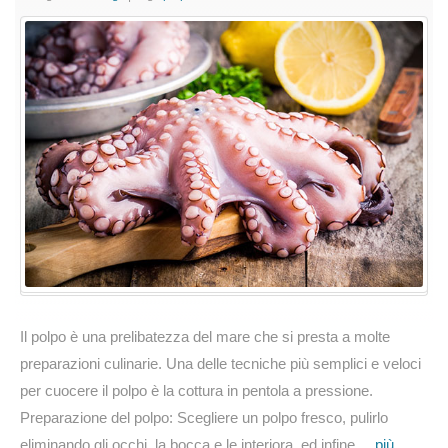
cucinare
il
polpo
in
pentola
a
pressione
Il polpo è una prelibatezza del mare che si presta a molte
preparazioni culinarie. Una delle tecniche più semplici e veloci
per cuocere il polpo è la cottura in pentola a pressione.
Preparazione del polpo: Scegliere un polpo fresco, pulirlo
eliminando gli occhi, la bocca e le interiora, ed infine ...
più