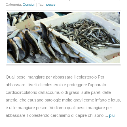
Quali
Categoria:
Consigli
|
Tag :
pesce
pesci
mangiare
per
abbassare
il
colesterolo
Quali pesci mangiare per abbassare il colesterolo Per
abbassare i livelli di colesterolo e proteggere l’apparato
cardiocircolatorio dall’accumulo di grassi sulle pareti delle
arterie, che causano patologie molto gravi come infarto e ictus,
è utile mangiare pesce. Vediamo quali pesci mangiare per
abbassare il colesterolo cerchiamo di capire chi sono ...
più