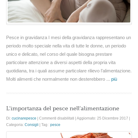
mangiare
senza
problemi?
Pesce in gravidanza I mesi della gravidanza rappresentano un
periodo molto speciale nella vita di tutte le donne, un periodo
unico e delicato, nel corso del quale bisogna prestare
particolare attenzione a diversi aspetti della propria vita
quotidiana, tra i quali assume particolare rilievo l’alimentazione.
Molti alimenti che normalmente non desterebbero ...
più
L’importanza del pesce nell’alimentazione
su
Di:
cucinarepesce
|
Commenti disabilitati
|
Aggiornato: 25 Dicembre 2017
|
L’importanza
Categoria:
Consigli
|
Tag :
pesce
del
pesce