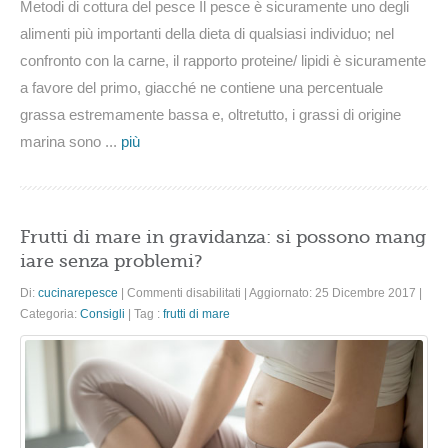
Metodi di cottura del pesce Il pesce è sicuramente uno degli
alimenti più importanti della dieta di qualsiasi individuo; nel
confronto con la carne, il rapporto proteine/ lipidi è sicuramente
a favore del primo, giacché ne contiene una percentuale
grassa estremamente bassa e, oltretutto, i grassi di origine
marina sono ...
più
Frutti di mare in gravidanza: si possono mang
iare senza problemi?
su
Di:
cucinarepesce
|
Commenti disabilitati
|
Aggiornato: 25 Dicembre 2017
|
Frutti
Categoria:
Consigli
|
Tag :
frutti di mare
di
mare
in
gravidanza:
si
possono