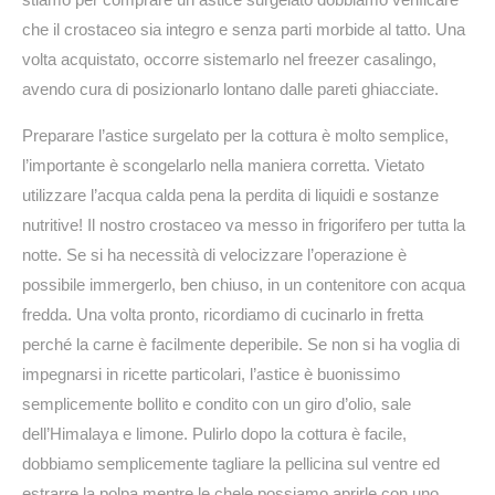
che il crostaceo sia integro e senza parti morbide al tatto. Una
volta acquistato, occorre sistemarlo nel freezer casalingo,
avendo cura di posizionarlo lontano dalle pareti ghiacciate.
Preparare l’astice surgelato per la cottura è molto semplice,
l’importante è scongelarlo nella maniera corretta. Vietato
utilizzare l’acqua calda pena la perdita di liquidi e sostanze
nutritive! Il nostro crostaceo va messo in frigorifero per tutta la
notte. Se si ha necessità di velocizzare l’operazione è
possibile immergerlo, ben chiuso, in un contenitore con acqua
fredda. Una volta pronto, ricordiamo di cucinarlo in fretta
perché la carne è facilmente deperibile. Se non si ha voglia di
impegnarsi in ricette particolari, l’astice è buonissimo
semplicemente bollito e condito con un giro d’olio, sale
dell’Himalaya e limone. Pulirlo dopo la cottura è facile,
dobbiamo semplicemente tagliare la pellicina sul ventre ed
estrarre la polpa mentre le chele possiamo aprirle con uno