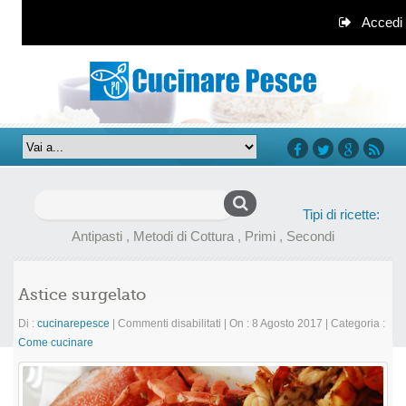
Accedi
facebook
twitter
google+
rss
Ricerca
Tipi di ricette:
per:
Antipasti
,
Metodi di Cottura
,
Primi
,
Secondi
Astice surgelato
su
Di :
cucinarepesce
|
Commenti disabilitati
|
On : 8 Agosto 2017
|
Categoria :
Astice
Come cucinare
surgelato