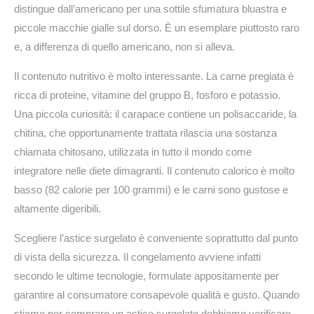
distingue dall’americano per una sottile sfumatura bluastra e
piccole macchie gialle sul dorso. È un esemplare piuttosto raro
e, a differenza di quello americano, non si alleva.
Il contenuto nutritivo è molto interessante. La carne pregiata è
ricca di proteine, vitamine del gruppo B, fosforo e potassio.
Una piccola curiosità: il carapace contiene un polisaccaride, la
chitina, che opportunamente trattata rilascia una sostanza
chiamata chitosano, utilizzata in tutto il mondo come
integratore nelle diete dimagranti. Il contenuto calorico è molto
basso (82 calorie per 100 grammi) e le carni sono gustose e
altamente digeribili.
Scegliere l’astice surgelato è conveniente soprattutto dal punto
di vista della sicurezza. Il congelamento avviene infatti
secondo le ultime tecnologie, formulate appositamente per
garantire al consumatore consapevole qualità e gusto. Quando
stiamo per comprare un astice surgelato dobbiamo verificare