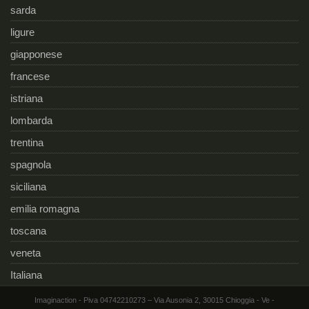
sarda
ligure
giapponese
francese
istriana
lombarda
trentina
spagnola
siciliana
emilia romagna
toscana
veneta
Italiana
Imaginaction - Piva 04742210273 – Via Ausonia 2, 30015 Chioggia - Ve -