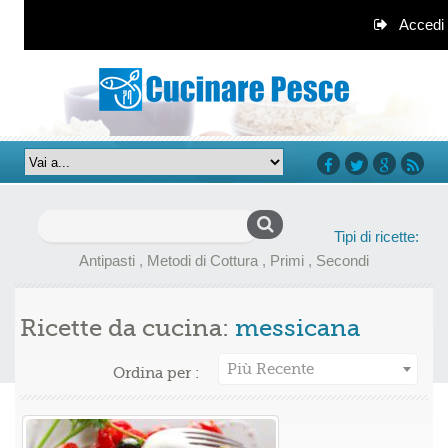
Accedi
facebook
twitter
google+
rss
Ricerca
Tipi di ricette:
per:
Antipasti
,
Metodi di Cottura
,
Primi
,
Secondi
Ricette da cucina:
messicana
Più Recente
Ordina per :