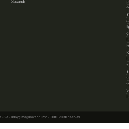
Secondi
p
f
s
s
l
g
f
i
l
t
s
s
e
t
v
I
 - info@imaginaction.info - Tutti i diritti riservati