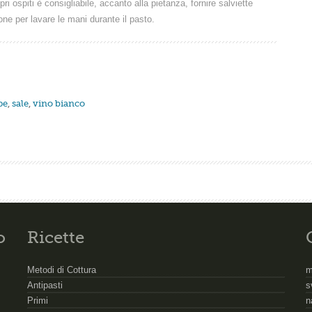
ri ospiti è consigliabile, accanto alla pietanza, fornire salviette
one per lavare le mani durante il pasto.
pe
,
sale
,
vino bianco
o
Ricette
Metodi di Cottura
m
Antipasti
s
Primi
n