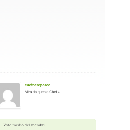
cucinarepesce
Altro da questo Chef »
Voto medio dei membri