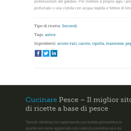
professionisti del galateo. Per mettere a proprio agio i prop
profumate o una ciotola con acqua tiepida e fettine di lim
Tipo di ricetta:
Secondi
Tags:
astice
Ingredienti:
aromi vari
,
carote
,
cipolla
,
maionese
,
pe
Cucinare
Pesce – Il miglior sit
di ricette a base di pesce
“Questo sito/blog non rappresenta una testata giornalistica in
quanto non viene aggiornato con cadenza periodica né è da