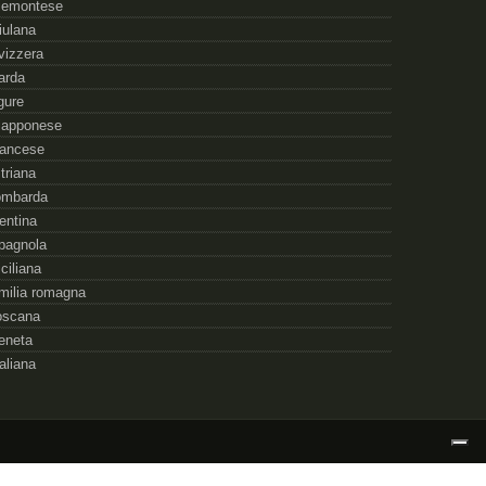
iemontese
riulana
vizzera
arda
igure
iapponese
rancese
striana
ombarda
rentina
pagnola
iciliana
milia romagna
oscana
eneta
taliana