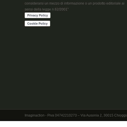
considerarsi un mezzo di informazione o un prodotto editoriale ai
sensi della legge n.62/2001”
Imaginaction - Piva 04742210273 – Via Ausonia 2, 30015 Chioggia - Ve