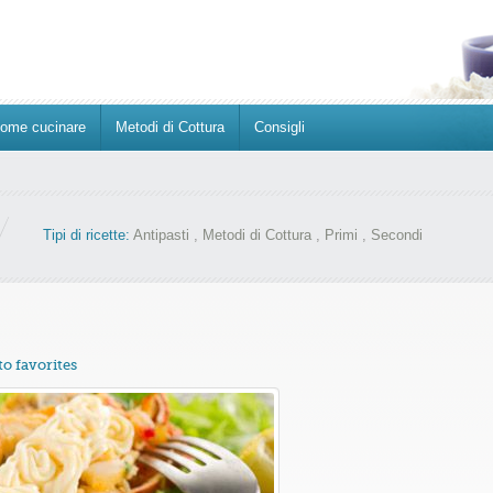
ome cucinare
Metodi di Cottura
Consigli
Tipi di ricette:
Antipasti
,
Metodi di Cottura
,
Primi
,
Secondi
to favorites