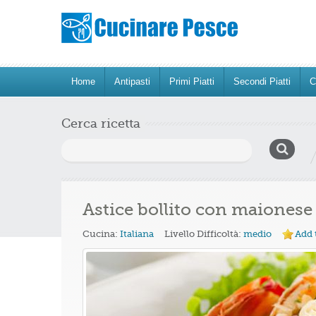
Home
Antipasti
Primi Piatti
Secondi Piatti
C
Cerca ricetta
Ricerca
per:
Astice bollito con maionese
Cucina:
Italiana
Livello Difficoltà:
medio
Add 