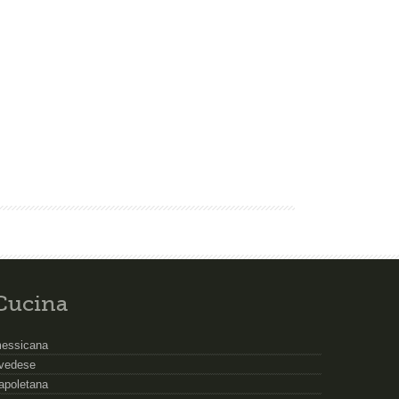
Cucina
essicana
vedese
apoletana