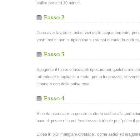
bollire per altri 10 minuti.
Passo 2
Dopo aver lavato gli astici vivi sotto acqua corrente, pone
vostri astici non si ripieghino su stessi durante la cottura,
Passo 3
Spegnete il fuoco e lasciateli riposare per qualche minuto pr
raffreddare e tagliateli a metà, per la lunghezza, servendo
limone o con della salsa rosa.
Passo 4
Vino da associare: a questo piatto si addice alla perfez
base di pesce e la cui freschezza è ideale per “pulire il pa
L’idea in più: mangiare crostacei, come astici ed aragoste,