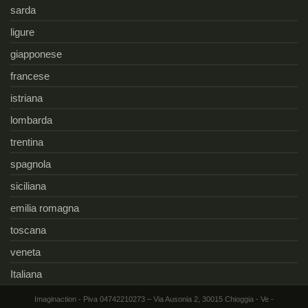
sarda
ligure
giapponese
francese
istriana
lombarda
trentina
spagnola
siciliana
emilia romagna
toscana
veneta
Italiana
Imaginaction - Piva 04742210273 – Via Ausonia 2, 30015 Chioggia - Ve -