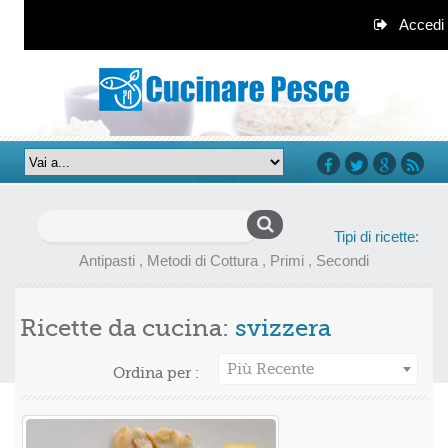
Accedi
facebook
twitter
google+
rss
Ricerca
Tipi di ricette:
per:
Antipasti
,
Metodi di Cottura
,
Primi
,
Secondi
Ricette da cucina:
svizzera
Più Recente
Ordina per :