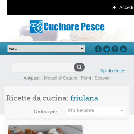
Accedi
facebook
twitter
google+
rss
Ricerca
Tipi di ricette:
per:
Antipasti
,
Metodi di Cottura
,
Primi
,
Secondi
Ricette da cucina:
friulana
Più Recente
Ordina per :