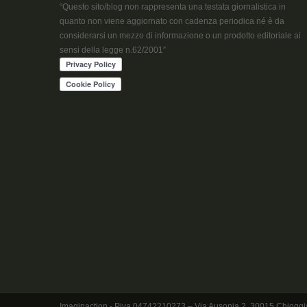
“Questo sito/blog non rappresenta una testata giornalistica in
quanto non viene aggiornato con cadenza periodica né è da
considerarsi un mezzo di informazione o un prodotto editoriale ai
sensi della legge n.62/2001”
Imaginaction - Piva 04742210273 – Via Ausonia 2, 30015 Chioggia - Ve