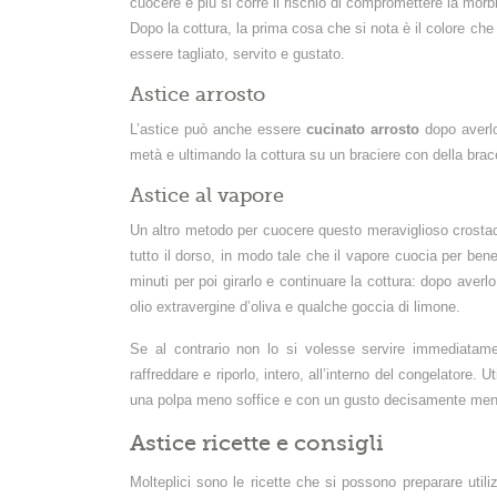
cuocere e più si corre il rischio di compromettere la morb
Dopo la cottura, la prima cosa che si nota è il colore che
essere tagliato, servito e gustato.
Astice arrosto
L’astice può anche essere
cucinato arrosto
dopo averlo
metà e ultimando la cottura su un braciere con della brac
Astice al vapore
Un altro metodo per cuocere questo meraviglioso crosta
tutto il dorso, in modo tale che il vapore cuocia per bene
minuti per poi girarlo e continuare la cottura: dopo averl
olio extravergine d’oliva e qualche goccia di limone.
Se al contrario non lo si volesse servire immediata
raffreddare e riporlo, intero, all’interno del congelatore.
una polpa meno soffice e con un gusto decisamente men
Astice ricette e consigli
Molteplici sono le ricette che si possono preparare ut