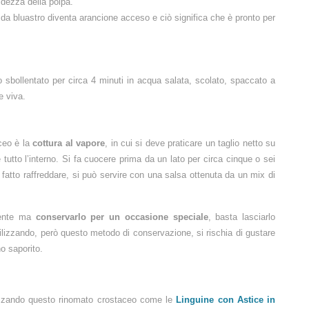
idezza della polpa.
 da bluastro diventa arancione acceso e ciò significa che è pronto per
 sbollentato per circa 4 minuti in acqua salata, scolato, spaccato a
e viva.
ceo è la
cottura al vapore
, in cui si deve praticare un taglio netto su
 tutto l’interno. Si fa cuocere prima da un lato per circa cinque o sei
o fatto raffreddare, si può servire con una salsa ottenuta da un mix di
mente ma
conservarlo per un occasione speciale
, basta lasciarlo
 Utilizzando, però questo metodo di conservazione, si rischia di gustare
o saporito.
ilizzando questo rinomato crostaceo come le
Linguine con Astice in