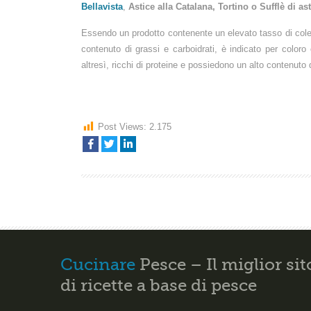
Bellavista
,
Astice alla Catalana, Tortino o Sufflè di ast
Essendo un prodotto contenente un elevato tasso di cole
contenuto di grassi e carboidrati, è indicato per color
altresì, ricchi di proteine e possiedono un alto contenuto
Post Views:
2.175
Cucinare
Pesce – Il miglior sit
di ricette a base di pesce