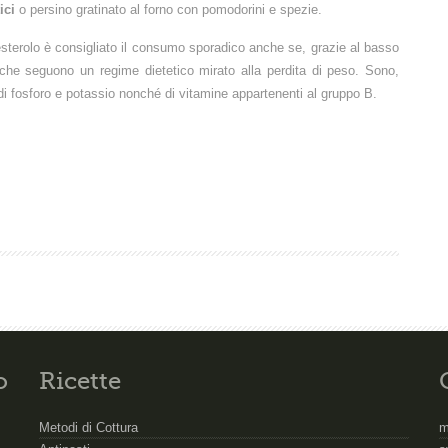
ici
o persino gratinato al forno con pomodorini e spezie.
sterolo è consigliato il consumo sporadico anche se, grazie al basso
o che seguono un regime dietetico mirato alla perdita di peso. Sono,
 di fosforo e potassio nonché di vitamine appartenenti al gruppo B.
o
Ricette
Metodi di Cottura
m