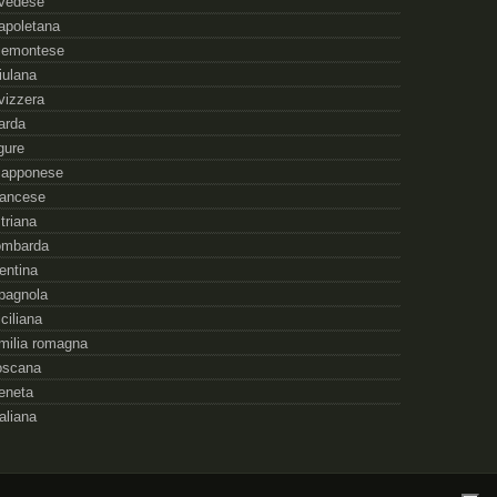
vedese
apoletana
iemontese
riulana
vizzera
arda
igure
iapponese
rancese
striana
ombarda
rentina
pagnola
iciliana
milia romagna
oscana
eneta
taliana