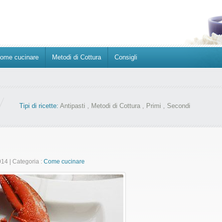
ome cucinare
Metodi di Cottura
Consigli
Tipi di ricette:
Antipasti
,
Metodi di Cottura
,
Primi
,
Secondi
2014
|
Categoria :
Come cucinare