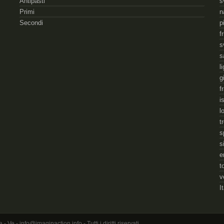
Antipasti
s
Primi
n
Secondi
p
f
s
s
l
g
f
i
l
t
s
s
e
t
v
I
 - info@imaginaction.info - Tutti i diritti riservati