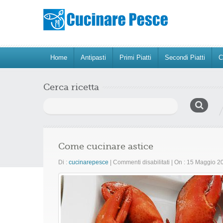
Home
Antipasti
Primi Piatti
Secondi Piatti
C
Cerca ricetta
Ricerca
per:
Come cucinare astice
su
Di :
cucinarepesce
|
Commenti disabilitati
|
On : 15 Maggio 
Come
cucinare
astice