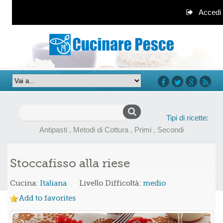
Accedi
facebook
twitter
google+
rss
Ricerca
Tipi di ricette:
per:
Antipasti
,
Metodi di Cottura
,
Primi
,
Secondi
Stoccafisso alla riese
Cucina:
Italiana
Livello Difficoltà:
medio
Add to favorites