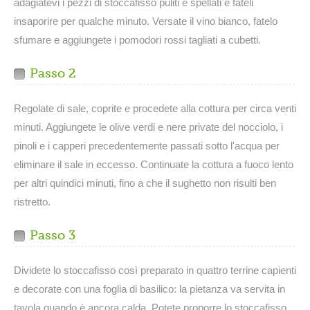
adagiatevi i pezzi di stoccafisso puliti e spellati e fateli
insaporire per qualche minuto. Versate il vino bianco, fatelo
sfumare e aggiungete i pomodori rossi tagliati a cubetti.
Passo 2
Regolate di sale, coprite e procedete alla cottura per circa venti
minuti. Aggiungete le olive verdi e nere private del nocciolo, i
pinoli e i capperi precedentemente passati sotto l'acqua per
eliminare il sale in eccesso. Continuate la cottura a fuoco lento
per altri quindici minuti, fino a che il sughetto non risulti ben
ristretto.
Passo 3
Dividete lo stoccafisso così preparato in quattro terrine capienti
e decorate con una foglia di basilico: la pietanza va servita in
tavola quando è ancora calda. Potete proporre lo stoccafisso