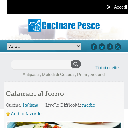
Accedi
facebook
twitter
google+
rss
Ricerca
Tipi di ricette:
per:
Antipasti
,
Metodi di Cottura
,
Primi
,
Secondi
Calamari al forno
Cucina:
Italiana
Livello Difficoltà:
medio
Add to favorites