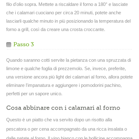
filo d'olio sopra. Mettete a riscaldare il forno a 180° e lasciate
che i calamari cuociano per circa 20 minuti, potete anche
lasciarli qualche minuto in più posizionando la temperatura del
forno a grill, così da creare una crosta croccante.
Passo 3
Quando saranno cotti servite la pietanza con una spruzzata di
limone e qualche foglia di prezzemolo. Se, invece, preferite,
una versione ancora più light dei calamari al forno, allora potete
eliminare l'impanatura e aggiungere i pomodorini pachino,
perfetti per un sapore unico.
Cosa abbinare con i calamari al forno
Questo è un piatto che va servito dopo un risotto alla
pescatora o per cena accompagnato da una ricca insalata o
dalle patate al forno. Il vino bianco con le bollicine accompagna