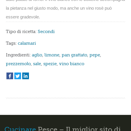
la pietanza nel giusto modo, ma anche un vino rosè può
essere gradevole.
Tipo di ricetta:
Secondi
Tags:
calamari
Ingredienti:
aglio
,
limone
,
pan grattato
,
pepe
,
prezzemolo
,
sale
,
spezie
,
vino bianco
Cucinare
Pesce – Il miglior sito di