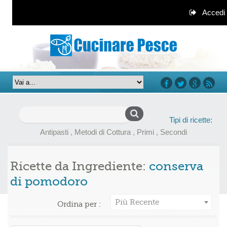
Accedi
facebook
twitter
google+
rss
Ricerca
Tipi di ricette:
per:
Antipasti
,
Metodi di Cottura
,
Primi
,
Secondi
Ricette da Ingrediente:
conserva
di pomodoro
Più Recente
Ordina per :