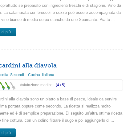
oprattutto se preparato con ingredienti freschi e di stagione. Vino da
e: La calamarata con broccoli e cozze può essere accompagnata da
 vino bianco di medio corpo o anche da uno Spumante. Piatto ...
 di più
ardini alla diavola
icetta:
Secondi
Cucina:
Italiana
Valutazione media:
(4 /
5
)
dini alla diavola sono un piatto a base di pesce, ideale da servire
ima portata oppure come secondo. La ricetta si realizza molto
ente ed è di semplice preparazione. Di seguito un’altra ottima ricetta
 fine cottura, con un colino filtrare il sugo e poi aggiungerlo di ...
 di più