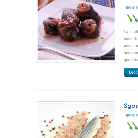
Tipo di r
La rice
base di
pesce m
accompa
garantis
Leggi
Sgom
Tipo di r