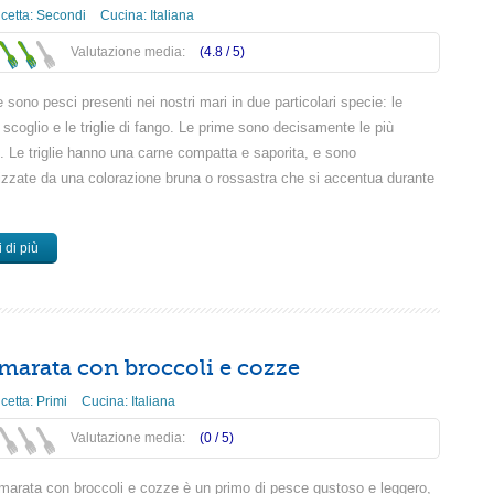
icetta:
Secondi
Cucina:
Italiana
Valutazione media:
(4.8 /
5
)
ie sono pesci presenti nei nostri mari in due particolari specie: le
di scoglio e le triglie di fango. Le prime sono decisamente le più
. Le triglie hanno una carne compatta e saporita, e sono
rizzate da una colorazione bruna o rossastra che si accentua durante
 di più
marata con broccoli e cozze
icetta:
Primi
Cucina:
Italiana
Valutazione media:
(0 /
5
)
marata con broccoli e cozze è un primo di pesce gustoso e leggero,