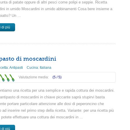
iunta di patate oppure di altri pesci come polipi e seppie. Ricetta
ini in umido Moscardini in umido abbinamenti Cosa bere insieme a
iatto? Un ...
 di più
pasto di moscardini
icetta:
Antipasti
Cucina:
Italiana
Valutazione media:
(5 /
5
)
entiamo una ricetta per una semplice e rapida cottura dei moscardini.
antipasto di moscardini in chiave piccante saprà stupirvi basta
nte portare particolare attenzione alle dosi di peperoncino che
ad inserire nel primo step della ricetta. Variante: per una ricetta più
 potete effettuare una cottura dei moscardini in ...
 di più