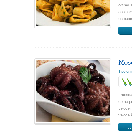
ottimo s
abbinar
un buon
Leggi
Mosc
Tipo di r
I moscar
come pr
velocem
veloce A
Leggi