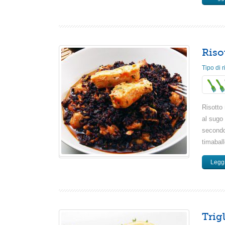
Riso
Tipo di r
Risotto 
al sugo
secondo 
timaball
Leggi
Trig