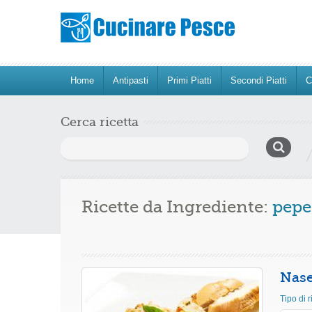
Home
Antipasti
Primi Piatti
Secondi Piatti
C
Cerca ricetta
Ricerca
per:
Ricette da Ingrediente:
pepe
Nase
Tipo di r