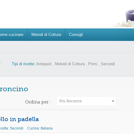
ome cucinare
Metodi di Cottura
Consigli
Tipi di ricette:
Antipasti
,
Metodi di Cottura
,
Primi
,
Secondi
roncino
Più Recente
Ordina per :
llo in padella
icetta:
Secondi
Cucina:
Italiana