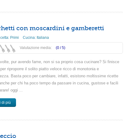
hetti con moscardini e gamberetti
icetta:
Primi
Cucina:
Italiana
Valutazione media:
(0 /
5
)
volte, pur avendo fame, non si sa proprio cosa cucinare? Si finisce
er riproporre il solito piatto veloce ricco di monotonia e
ezza. Basta poco per cambiare, infatti, esistono moltissime ricette
 anche per chi ha poco tempo da passare in cucina, gustose e facili
rare! oggi ...
 di più
eccio