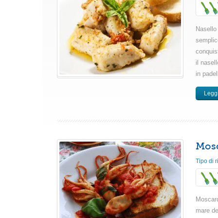
Nasello
semplice
conquist
il nase
in padell
Leggi
Mosc
Tipo di r
Moscardi
mare del