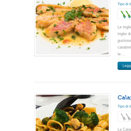
Tipo di r
Le trigl
triglie 
gustose
caratte
la ...
Leggi
Cala
Tipo di r
La Cala