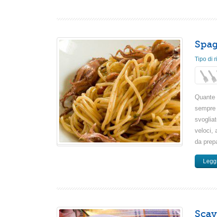
Spag
Tipo di r
Quante 
sempre p
svogliat
veloci,
da prepa
Leggi
Scav