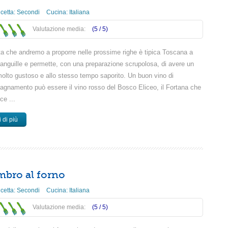
icetta:
Secondi
Cucina:
Italiana
Valutazione media:
(5 /
5
)
tta che andremo a proporre nelle prossime righe è tipica Toscana a
 anguille e permette, con una preparazione scrupolosa, di avere un
olto gustoso e allo stesso tempo saporito. Un buon vino di
gnamento può essere il vino rosso del Bosco Eliceo, il Fortana che
ce ...
 di più
bro al forno
icetta:
Secondi
Cucina:
Italiana
Valutazione media:
(5 /
5
)