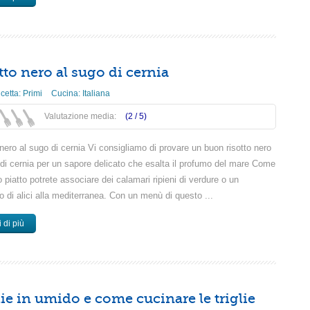
tto nero al sugo di cernia
icetta:
Primi
Cucina:
Italiana
Valutazione media:
(2 /
5
)
nero al sugo di cernia Vi consigliamo di provare un buon risotto nero
 di cernia per un sapore delicato che esalta il profumo del mare Come
piatto potrete associare dei calamari ripieni di verdure o un
o di alici alla mediterranea. Con un menù di questo ...
 di più
lie in umido e come cucinare le triglie