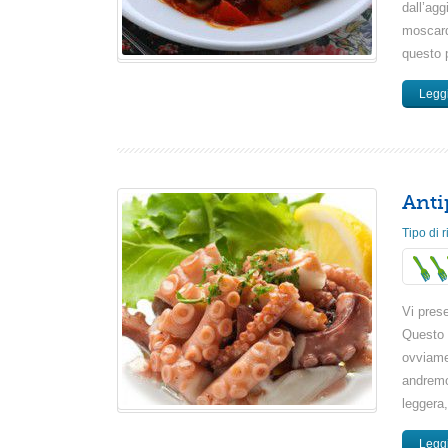
dall’agg
moscard
questo p
Leggi
Anti
Tipo di r
Vi pres
Questo 
ovviame
andremo 
leggera,
Leggi