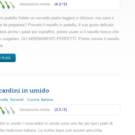
Valutazione media:
(4.3 /
5
)
 in padella Volete un secondo piatto leggero e sfizioso, ma sano e
 da preparare? Provate il nasello in padella. Il suo gusto delicato
erà anche i palati più sopraffini, potete usare si il nasello fresco che
llo surgelato. GLI ABBINAMENTI PERFETTI: Potete servire il nasello
a ...
 di più
ardini in umido
icetta:
Secondi
Cucina:
Italiana
Valutazione media:
(3.3 /
5
)
ni in umido I moscardini in umido sono uno dei più tipici piatti di
la tradizione italiana. La ricetta base può essere arricchita