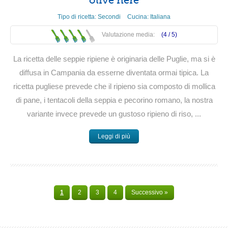
olive nere
Tipo di ricetta:
Secondi
Cucina:
Italiana
Valutazione media:
(4 /
5
)
La ricetta delle seppie ripiene è originaria delle Puglie, ma si è
diffusa in Campania da esserne diventata ormai tipica. La
ricetta pugliese prevede che il ripieno sia composto di mollica
di pane, i tentacoli della seppia e pecorino romano, la nostra
variante invece prevede un gustoso ripieno di riso, ...
Leggi di più
1
2
3
4
Successivo »