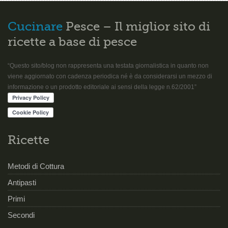
Cucinare
Pesce – Il miglior sito di
ricette a base di pesce
“Questo sito/blog non rappresenta una testata giornalistica in quanto non
viene aggiornato con cadenza periodica né è da considerarsi un mezzo di
informazione o un prodotto editoriale ai sensi della legge n.62/2001”
Ricette
Metodi di Cottura
Antipasti
Primi
Secondi