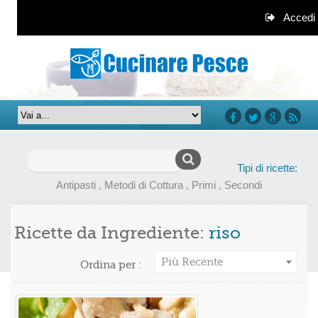
Accedi
facebook
twitter
google+
rss
Ricerca
Tipi di ricette:
per:
Antipasti
,
Metodi di Cottura
,
Primi
,
Secondi
Ricette da Ingrediente:
riso
Più Recente
Ordina per :