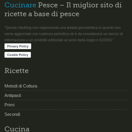
Cucinare
Pesce – Il miglior sito di
ricette a base di pesce
“Questo sito/blog non rappresenta una testata giornalistica in quanto non
viene aggiornato con cadenza periodica né è da considerarsi un mezzo di
informazione o un prodotto editoriale ai sensi della legge n.62/2001”
Ricette
Metodi di Cottura
Antipasti
Primi
Secondi
Cucina