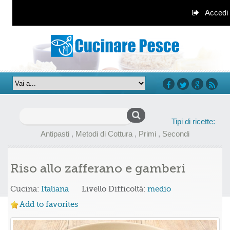
Accedi
facebook
twitter
google+
rss
Ricerca
Tipi di ricette:
per:
Antipasti
,
Metodi di Cottura
,
Primi
,
Secondi
Riso allo zafferano e gamberi
Cucina:
Italiana
Livello Difficoltà:
medio
Add to favorites