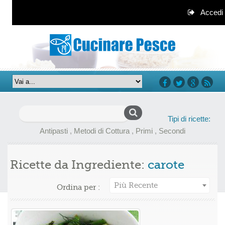
Accedi
facebook
twitter
google+
rss
Ricerca
Tipi di ricette:
per:
Antipasti
,
Metodi di Cottura
,
Primi
,
Secondi
Ricette da Ingrediente:
carote
Più Recente
Ordina per :