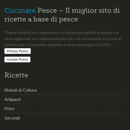
Cucinare
Pesce – Il miglior sito di
ricette a base di pesce
“Questo sito/blog non rappresenta una testata giornalistica in quanto non
viene aggiornato con cadenza periodica né è da considerarsi un mezzo di
informazione o un prodotto editoriale ai sensi della legge n.62/2001”
Ricette
Metodi di Cottura
Antipasti
Primi
Secondi