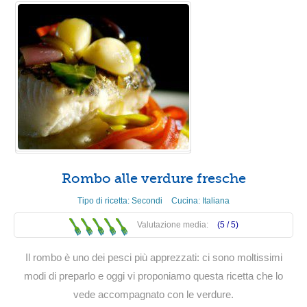
Rombo alle verdure fresche
Tipo di ricetta:
Secondi
Cucina:
Italiana
Valutazione media:
(5 /
5
)
Il rombo è uno dei pesci più apprezzati: ci sono moltissimi
modi di preparlo e oggi vi proponiamo questa ricetta che lo
vede accompagnato con le verdure.