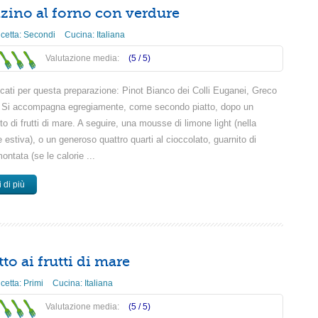
zino al forno con verdure
icetta:
Secondi
Cucina:
Italiana
Valutazione media:
(5 /
5
)
icati per questa preparazione: Pinot Bianco dei Colli Euganei, Greco
. Si accompagna egregiamente, come secondo piatto, dopo un
o di frutti di mare. A seguire, una mousse di limone light (nella
 estiva), o un generoso quattro quarti al cioccolato, guarnito di
ntata (se le calorie ...
 di più
to ai frutti di mare
icetta:
Primi
Cucina:
Italiana
Valutazione media:
(5 /
5
)