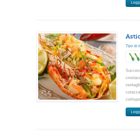
Leggi
Astic
Tipo di r
Successo
crostac
ventagli
corazza
corrispo
Leggi