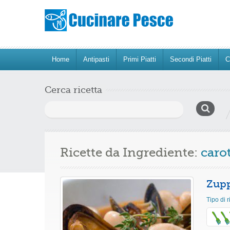
Home
Antipasti
Primi Piatti
Secondi Piatti
C
Cerca ricetta
Ricerca
per:
Ricette da Ingrediente:
caro
Zupp
Tipo di r