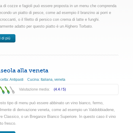
a di cozze e fagioli può essere proposta in un menu che comprenda
condo un piatto di pesce, come ad esempio il branzino ai porri e
 croccanti, o il filetto di persico con crema di latte e funghi.
larmente adatto per questo piatto è un Alghero Torbato.
 di più
seola alla veneta
icetta:
Antipasti
Cucina:
Italiana
,
veneta
Valutazione media:
(4.4 /
5
)
sto tipo di menu può essere abbinato un vino bianco, fermo,
bilmente di derivazione veneta, come ad esempio un Valdobbiadene,
e Classico, o un Breganze Bianco Superiore. In questo caso il vino
to fresco.