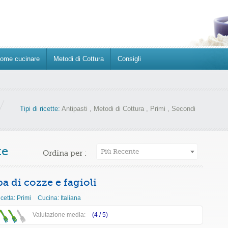
ome cucinare
Metodi di Cottura
Consigli
Tipi di ricette:
Antipasti
,
Metodi di Cottura
,
Primi
,
Secondi
te
Più Recente
Ordina per :
a di cozze e fagioli
icetta:
Primi
Cucina:
Italiana
Valutazione media:
(4 /
5
)