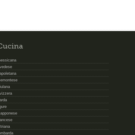
Cucina
essicana
vedese
apoletana
iemontese
riulana
vizzera
arda
igure
iapponese
rancese
striana
ombarda