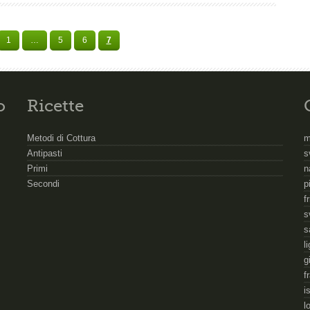
1
…
5
6
7
o
Ricette
Metodi di Cottura
m
Antipasti
s
Primi
n
Secondi
p
f
s
s
l
g
f
i
l