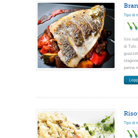
Bran
Tipo di r
Vini ind
di Tufo
guazzett
stagione
panna mo
Leggi
Risot
Tipo di r