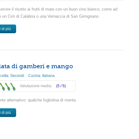
ervire il risotto ai frutti di mare con un buon vino bianco, come ad
 un Cirò di Calabria o una Vernaccia di San Gimignano.
 di più
lata di gamberi e mango
icetta:
Secondi
Cucina:
Italiana
Valutazione media:
(5 /
5
)
nte alternativo: qualche fogliolina di menta
 di più