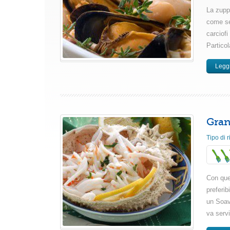
La zupp
come se
carciofi
Partico
Leggi
Gran
Tipo di r
Con que
preferi
un Soav
va servi