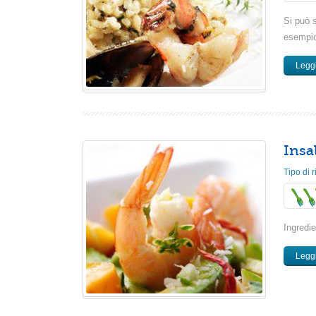
Si può s
esempio
Leggi
Insa
Tipo di r
Ingredie
Leggi