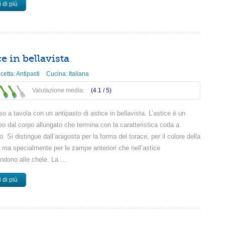
 di più
e in bellavista
icetta:
Antipasti
Cucina:
Italiana
Valutazione media:
(4.1 /
5
)
 a tavola con un antipasto di astice in bellavista. L’astice è un
eo dal corpo allungato che termina con la caratteristica coda a
o. Si distingue dall’aragosta per la forma del torace, per il colore della
 ma specialmente per le zampe anteriori che nell’astice
ndono alle chele. La ...
 di più