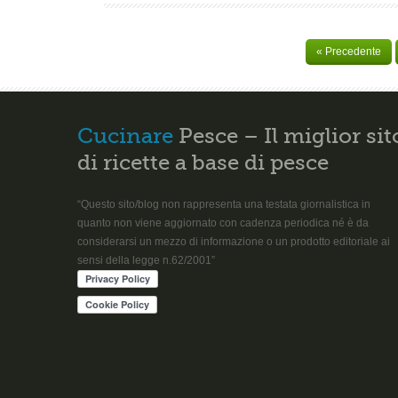
« Precedente
Cucinare
Pesce – Il miglior sit
di ricette a base di pesce
“Questo sito/blog non rappresenta una testata giornalistica in
quanto non viene aggiornato con cadenza periodica né è da
considerarsi un mezzo di informazione o un prodotto editoriale ai
sensi della legge n.62/2001”