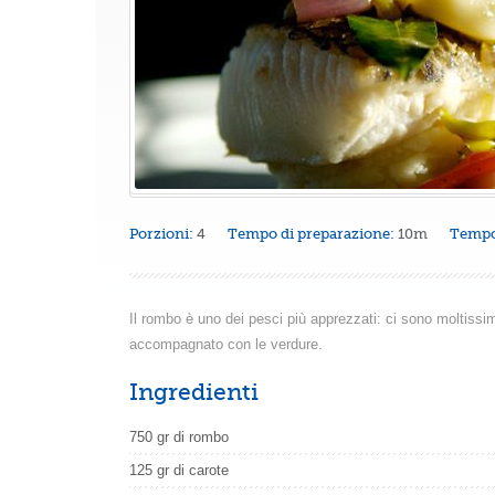
Porzioni:
4
Tempo di preparazione:
10m
Tempo
Il rombo è uno dei pesci più apprezzati: ci sono moltissi
accompagnato con le verdure.
Ingredienti
750 gr di rombo
125 gr di carote