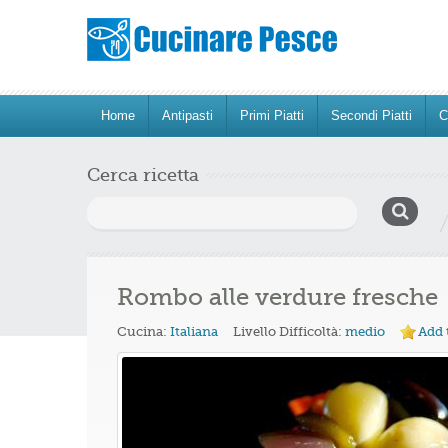
Home
Antipasti
Primi Piatti
Secondi Piatti
C
Cerca ricetta
Ricerca
per:
Rombo alle verdure fresche
Cucina:
Italiana
Livello Difficoltà:
medio
Add 