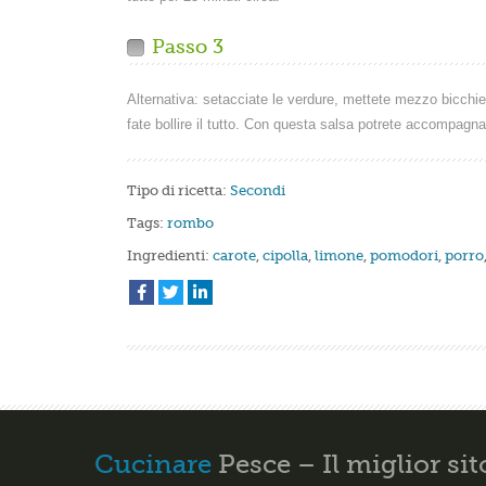
Passo 3
Alternativa: setacciate le verdure, mettete mezzo bicchier
fate bollire il tutto. Con questa salsa potrete accompagn
Tipo di ricetta:
Secondi
Tags:
rombo
Ingredienti:
carote
,
cipolla
,
limone
,
pomodori
,
porro
Cucinare
Pesce – Il miglior sit