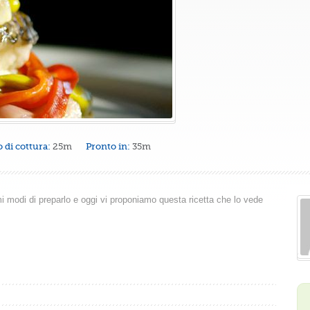
 di cottura:
25m
Pronto in:
35m
mi modi di preparlo e oggi vi proponiamo questa ricetta che lo vede