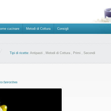
ome cucinare
Metodi di Cottura
Consigli
Tipi di ricette:
Antipasti
,
Metodi di Cottura
,
Primi
,
Secondi
to favorites