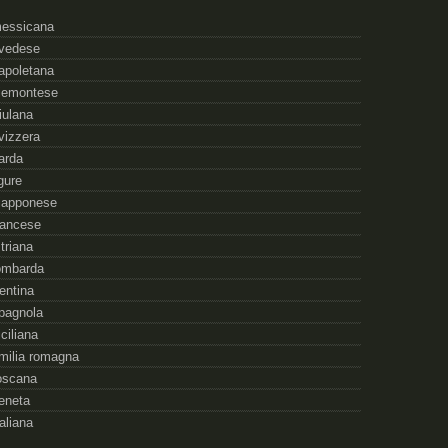
essicana
vedese
apoletana
iemontese
riulana
vizzera
arda
igure
iapponese
rancese
striana
ombarda
rentina
pagnola
iciliana
milia romagna
oscana
eneta
taliana