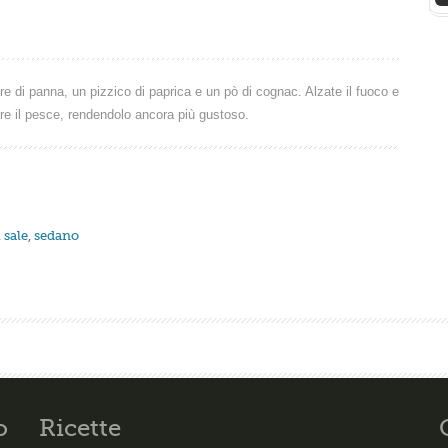
e di panna, un pizzico di paprica e un pò di cognac. Alzate il fuoco e
are il pesce, rendendolo ancora più gustoso.
,
sale
,
sedano
o
Ricette