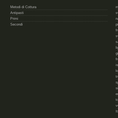
Metodi di Cottura
m
Antipasti
s
Primi
n
Secondi
p
f
s
s
l
g
f
i
l
t
s
s
e
t
v
I