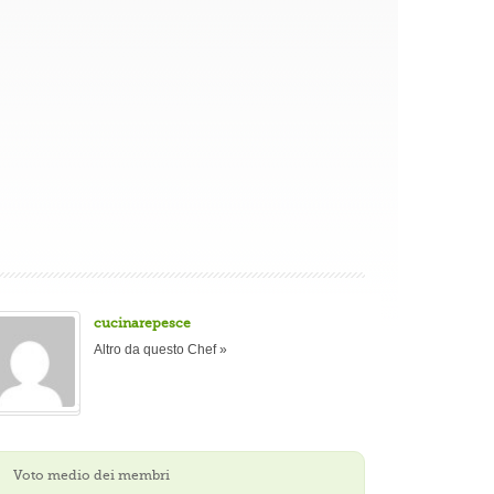
cucinarepesce
Altro da questo Chef »
Voto medio dei membri