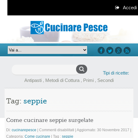
Accedi
facebook
twitter
google+
rss
Ricerca
Tipi di ricette:
per:
Antipasti
,
Metodi di Cottura
,
Primi
,
Secondi
Tag:
seppie
Come cucinare seppie surgelate
su
Di:
cucinarepesce
|
Commenti disabilitati
|
Aggiornato: 30 Novembre 2017
|
Come
Categoria:
Come cucinare
|
Tag :
seppie