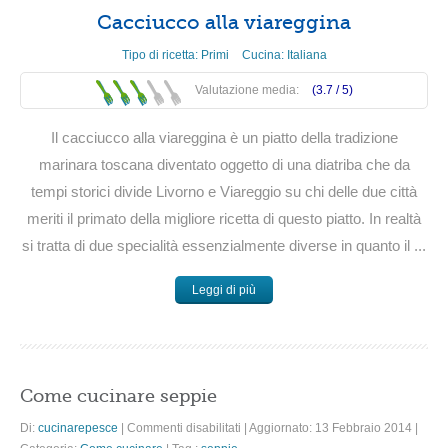
Cacciucco alla viareggina
Tipo di ricetta:
Primi
Cucina:
Italiana
Valutazione media:
(3.7 /
5
)
Il cacciucco alla viareggina è un piatto della tradizione
marinara toscana diventato oggetto di una diatriba che da
tempi storici divide Livorno e Viareggio su chi delle due città
meriti il primato della migliore ricetta di questo piatto. In realtà
si tratta di due specialità essenzialmente diverse in quanto il ...
Leggi di più
Come cucinare seppie
su
Di:
cucinarepesce
|
Commenti disabilitati
|
Aggiornato: 13 Febbraio 2014
|
Come