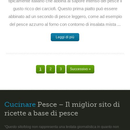
tipicamente italiano che abbina al sapore intenso del pesce il
gusto ricco dei carciofi. Questo prima piatto può essere
abbinato ad un secondo di pesce leggero, come ad esempio
del pesce azzurro al forno con contorno di insalata mista ...
Leggi di più
1
2
3
Successivo »
Cucinare
Pesce – Il miglior sito di
ricette a base di pesce
“Questo sito/blog non rappresenta una testata giornalistica in quanto non