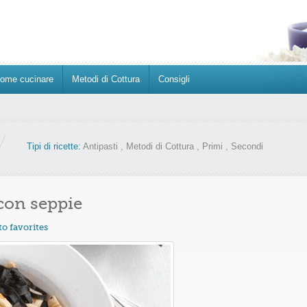
ome cucinare
Metodi di Cottura
Consigli
Tipi di ricette:
Antipasti
,
Metodi di Cottura
,
Primi
,
Secondi
 con seppie
to favorites