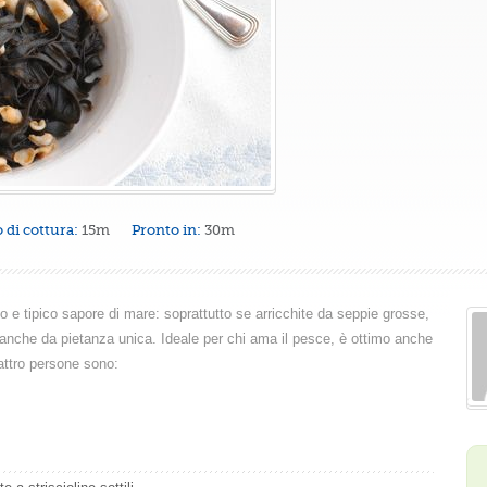
di cottura:
15m
Pronto in:
30m
nso e tipico sapore di mare: soprattutto se arricchite da seppie grosse,
anche da pietanza unica. Ideale per chi ama il pesce, è ottimo anche
uattro persone sono: