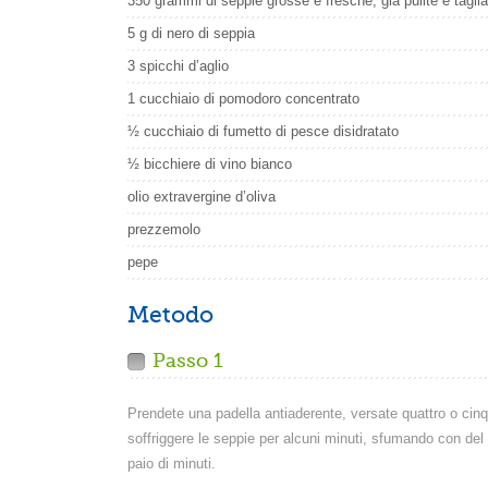
350 grammi di seppie grosse e fresche, già pulite e tagliate
5 g di nero di seppia
3 spicchi d’aglio
1 cucchiaio di pomodoro concentrato
½ cucchiaio di fumetto di pesce disidratato
½ bicchiere di vino bianco
olio extravergine d’oliva
prezzemolo
pepe
Metodo
Passo 1
Prendete una padella antiaderente, versate quattro o cinque
soffriggere le seppie per alcuni minuti, sfumando con del
paio di minuti.