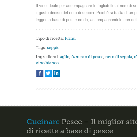
Il vino ideale per accompagnare le tagliatelle al nero di
il gusto deciso del nero di seppia. Poiché si tratta di un p
leggeri a base di pesce crudo, accompagnandolo con dell’
Tipo di ricetta:
Primi
Tags:
seppie
Ingredienti:
aglio
,
fumetto di pesce
,
nero di seppia
,
o
vino bianco
Cucinare
Pesce – Il miglior sit
di ricette a base di pesce