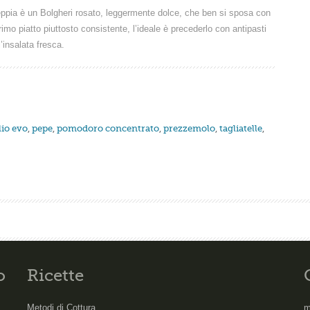
 seppia è un Bolgheri rosato, leggermente dolce, che ben si sposa con
rimo piatto piuttosto consistente, l’ideale è precederlo con antipasti
insalata fresca.
lio evo
,
pepe
,
pomodoro concentrato
,
prezzemolo
,
tagliatelle
,
o
Ricette
Metodi di Cottura
m