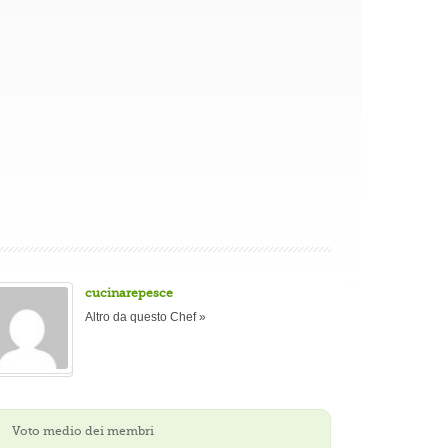
cucinarepesce
Altro da questo Chef »
Voto medio dei membri