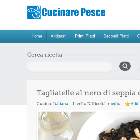
Home
Antipasti
Primi Piatti
Secondi Piatti
C
Cerca ricetta
Ricerca
per:
Tagliatelle al nero di seppia
Cucina:
Italiana
Livello Difficoltà:
medio
Add 