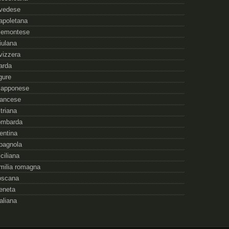
vedese
apoletana
iemontese
riulana
vizzera
arda
igure
iapponese
rancese
striana
ombarda
rentina
pagnola
iciliana
milia romagna
oscana
eneta
taliana