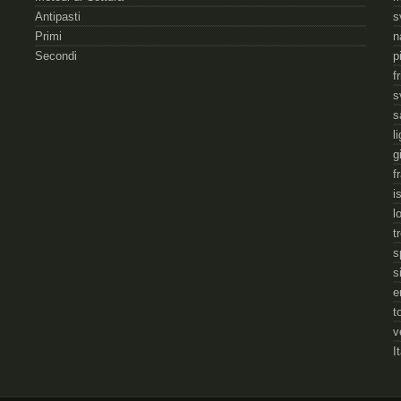
Antipasti
s
Primi
n
Secondi
p
f
s
s
l
g
f
i
l
t
s
s
e
t
v
I