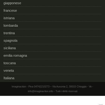
giapponese
francese
istriana
lombarda
trentina
spagnola
siciliana
emilia romagna
toscana
veneta
Italiana
Imaginaction - Piva 04742210273 – Via Ausonia 2, 30015 Chioggia - Ve -
info@imaginaction.info - Tutti i diritti riservati