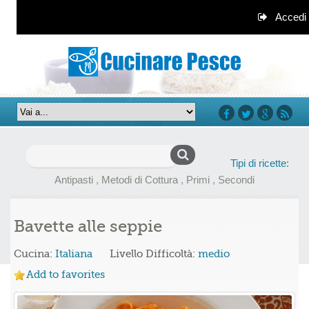
Accedi
facebook
twitter
google+
rss
Ricerca
Tipi di ricette:
per:
Antipasti
,
Metodi di Cottura
,
Primi
,
Secondi
Bavette alle seppie
Cucina:
Italiana
Livello Difficoltà:
medio
Add to favorites