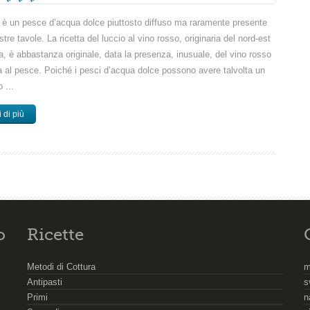
io è un pesce d’acqua dolce piuttosto diffuso ma raramente presente
stre tavole. La ricetta del luccio al vino rosso, originaria del nord-est
lia, è abbastanza originale, data la presenza, inusuale, del vino rosso
a al pesce. Poiché i pesci d’acqua dolce possono avere talvolta un
 ...
 di più
o
Ricette
Metodi di Cottura
m
Antipasti
s
Primi
n