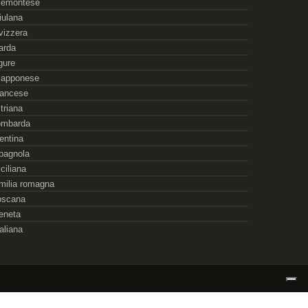
iemontese
riulana
vizzera
arda
igure
iapponese
rancese
striana
ombarda
rentina
pagnola
iciliana
milia romagna
oscana
eneta
taliana