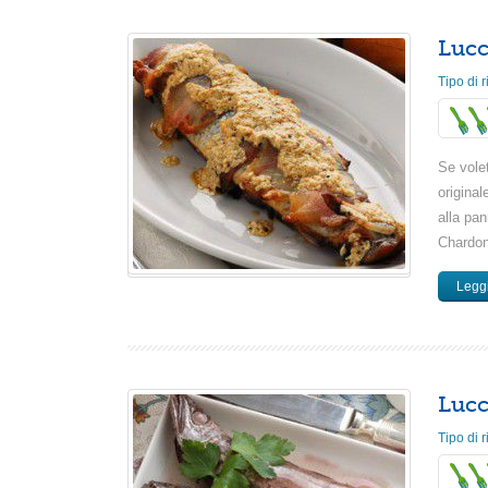
Lucc
Tipo di r
Se volet
original
alla pa
Chardon
Leggi
Lucc
Tipo di r