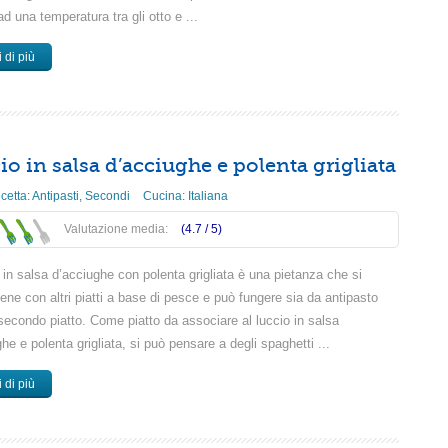
ad una temperatura tra gli otto e ...
 di più
io in salsa d’acciughe e polenta grigliata
icetta:
Antipasti
,
Secondi
Cucina:
Italiana
Valutazione media:
(4.7 /
5
)
o in salsa d’acciughe con polenta grigliata è una pietanza che si
ene con altri piatti a base di pesce e può fungere sia da antipasto
secondo piatto. Come piatto da associare al luccio in salsa
he e polenta grigliata, si può pensare a degli spaghetti ...
 di più