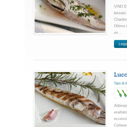
VINO E 
lessato
Chardon
Ottimo d
un ...
Leggi
Lucci
Tipo di r
Abbiname
esaltat
eccessi
Cortese