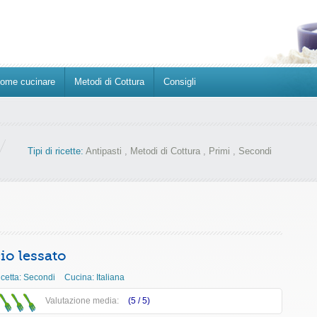
ome cucinare
Metodi di Cottura
Consigli
Tipi di ricette:
Antipasti
,
Metodi di Cottura
,
Primi
,
Secondi
io lessato
icetta:
Secondi
Cucina:
Italiana
Valutazione media:
(5 /
5
)