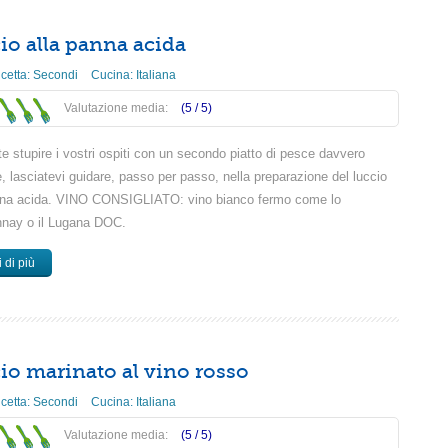
io alla panna acida
icetta:
Secondi
Cucina:
Italiana
Valutazione media:
(5 /
5
)
e stupire i vostri ospiti con un secondo piatto di pesce davvero
e, lasciatevi guidare, passo per passo, nella preparazione del luccio
nna acida. VINO CONSIGLIATO: vino bianco fermo come lo
nay o il Lugana DOC.
 di più
io marinato al vino rosso
icetta:
Secondi
Cucina:
Italiana
Valutazione media:
(5 /
5
)