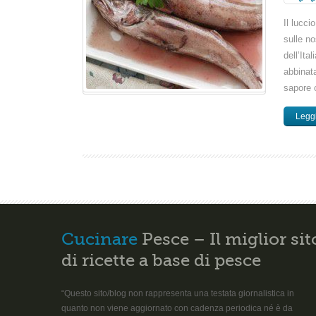
Il lucc
sulle no
dell’Ita
abbinat
sapore o
Leggi
Cucinare
Pesce – Il miglior sit
di ricette a base di pesce
“Questo sito/blog non rappresenta una testata giornalistica in
quanto non viene aggiornato con cadenza periodica né è da