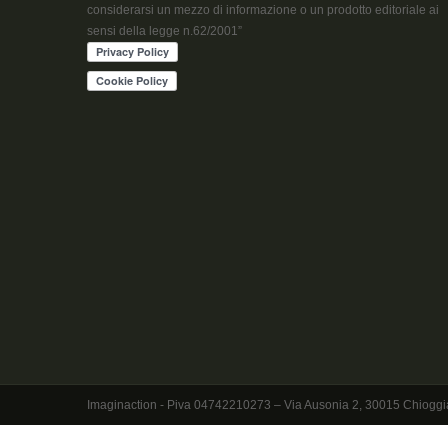
considerarsi un mezzo di informazione o un prodotto editoriale ai
sensi della legge n.62/2001”
Imaginaction - Piva 04742210273 – Via Ausonia 2, 30015 Chioggia - Ve