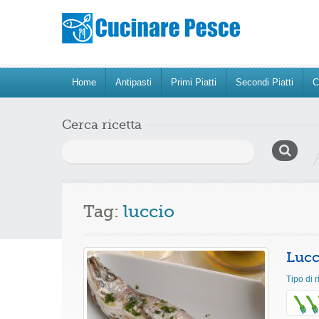
Home
Antipasti
Primi Piatti
Secondi Piatti
C
Cerca ricetta
Ricerca
per:
Tag:
luccio
Lucc
Tipo di r