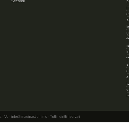
Secondi
p
f
s
s
l
g
f
i
l
t
s
s
e
t
v
I
 - info@imaginaction.info - Tutti i diritti riservati