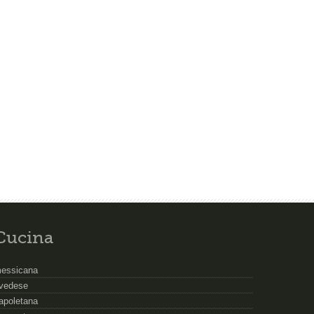
Cucina
essicana
vedese
apoletana