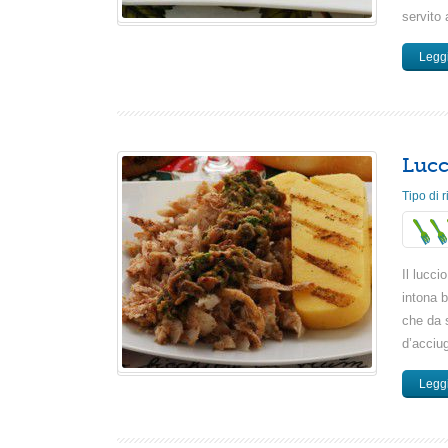
servito 
Leggi
Lucc
Tipo di r
Il lucci
intona b
che da 
d’acciug
Leggi