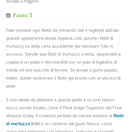
iniziate a friggere.
Passo 3
Fate rosolare ogni filetto da entrambi i lati e toglieteli dall'olio
quando appariranno dorati. Appena cotti, ponete i filetti di
merluzzo su della carta assorbente per eliminare l'olio in
eccesso. Servite due filetti di merluzzo a testa, riponendoli a
coppia in un piatto e decorandoli con un paio di foglioline di
menta ed uno spicchio di limone. Se amate il gusto pepato,
inoltre, potete spolverare il filetto già pronto con un pizzico di
pepe.
Il vino ideale da abbinare a questo piatto è un vino bianco
secco servito freddo, come il Pinot Grigio Superiore del Friuli
Venezia Giulia. Il contorno perfetto da servire insieme ai
filetti
di merluzzo
fritti
è un contorno dal gusto fresco, come
un’insalata preparata con lattughina, radicchio e ravanelli,