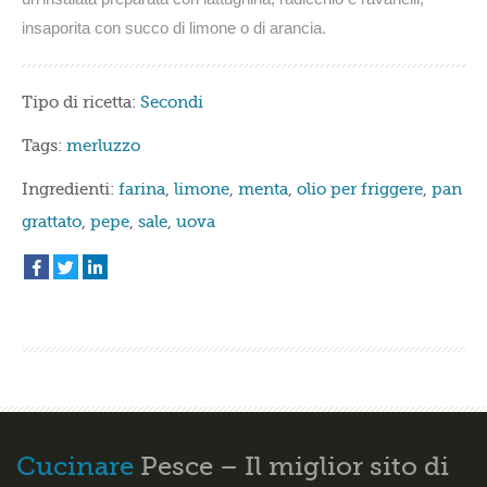
insaporita con succo di limone o di arancia.
Tipo di ricetta:
Secondi
Tags:
merluzzo
Ingredienti:
farina
,
limone
,
menta
,
olio per friggere
,
pan
grattato
,
pepe
,
sale
,
uova
Cucinare
Pesce – Il miglior sito di