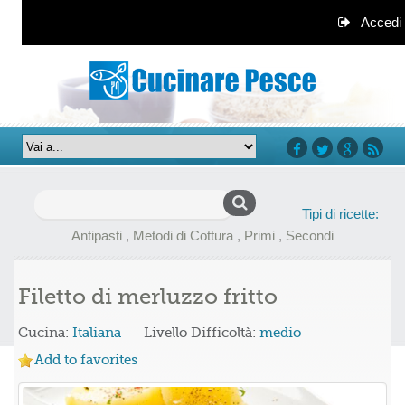
Accedi
facebook
twitter
google+
rss
Ricerca
Tipi di ricette:
per:
Antipasti
,
Metodi di Cottura
,
Primi
,
Secondi
Filetto di merluzzo fritto
Cucina:
Italiana
Livello Difficoltà:
medio
Add to favorites