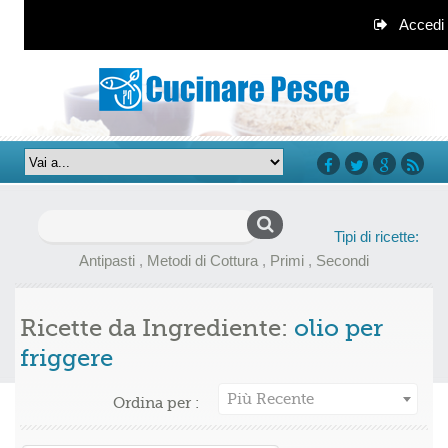
Accedi
facebook
twitter
google+
rss
Ricerca
Tipi di ricette:
per:
Antipasti
,
Metodi di Cottura
,
Primi
,
Secondi
Ricette da Ingrediente:
olio per
friggere
Più Recente
Ordina per :