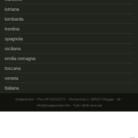
istriana
lombarda
trentina
spagnola
siciliana
emilia romagna
toscana
veneta
Italiana
Imaginaction - Piva 04742210273 – Via Ausonia 2, 30015 Chioggia - Ve -
info@imaginaction.info - Tutti i diritti riservati