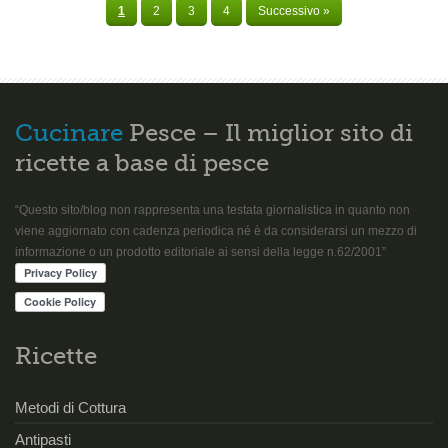
1
2
3
4
Successivo »
Cucinare
Pesce – Il miglior sito di
ricette a base di pesce
“Questo sito/blog non rappresenta una testata giornalistica in quanto non
viene aggiornato con cadenza periodica né è da considerarsi un mezzo di
informazione o un prodotto editoriale ai sensi della legge n.62/2001”
Ricette
Metodi di Cottura
Antipasti