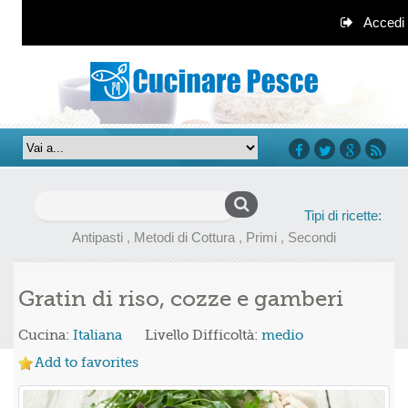
Accedi
facebook
twitter
google+
rss
Ricerca
Tipi di ricette:
per:
Antipasti
,
Metodi di Cottura
,
Primi
,
Secondi
Gratin di riso, cozze e gamberi
Cucina:
Italiana
Livello Difficoltà:
medio
Add to favorites