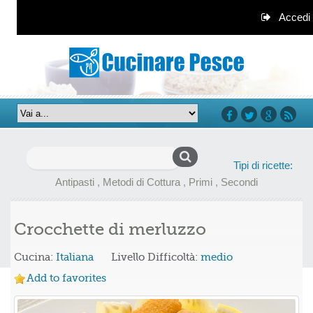
Accedi
facebook
twitter
google+
rss
Ricerca
Tipi di ricette:
per:
Antipasti
,
Metodi di Cottura
,
Primi
,
Secondi
Crocchette di merluzzo
Cucina:
Italiana
Livello Difficoltà:
medio
Add to favorites