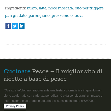
Ingredienti:
burro
,
latte
,
noce moscata
,
olio per friggere
,
pan grattato
,
parmigiano
,
prezzemolo
,
uova
Cucinare
Pesce – Il miglior sito di
ricette a base di pesce
“Questo sito/blog non rappresenta una testata giornalistica in quanto non
viene aggiornato con cadenza periodica né è da considerarsi un mezzo di
informazione o un prodotto editoriale ai sensi della legge n.62/2001”