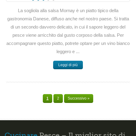
La sogliola alla salsa Mornay è un piatto tipico della
gastronomia Danese, diffuso anche nel nostro paese. Si tratta
di un secondo davvero delicato, in cui il sapore leggero del
pesce viene arricchito dal gusto corposo della salsa. Per
accompagnare questo piatto, potrete optare per un vino bianco
leggero e ...
Leggi di più
1
2
Successivo »
Cucinare
Pesce – Il miglior sito di