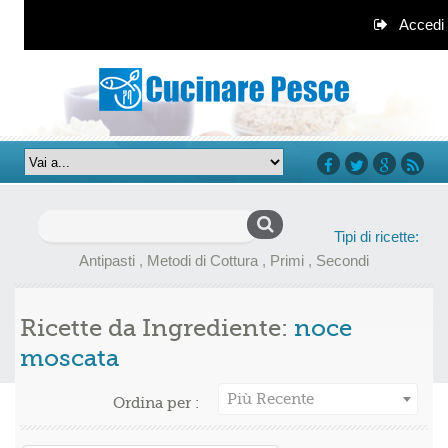
Accedi
facebook
twitter
google+
rss
Ricerca
Tipi di ricette:
per:
Antipasti
,
Metodi di Cottura
,
Primi
,
Secondi
Ricette da Ingrediente:
noce
moscata
Più Recente
Ordina per :