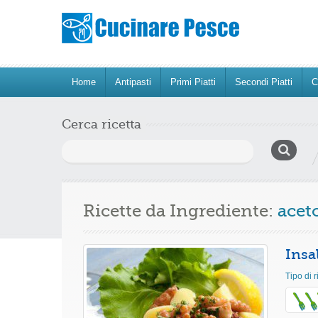
Home
Antipasti
Primi Piatti
Secondi Piatti
C
Cerca ricetta
Ricerca
per:
Ricette da Ingrediente:
acet
Insa
Tipo di r