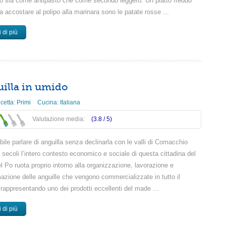
ato sia come antipasto che come secondo leggero. Un piatto freddo
a accostare al polipo alla marinara sono le patate rosse ...
 di più
illa in umido
icetta:
Primi
Cucina:
Italiana
Valutazione media:
(3.8 /
5
)
ile parlare di anguilla senza declinarla con le valli di Comacchio
secoli l’intero contesto economico e sociale di questa cittadina del
l Po ruota proprio intorno alla organizzazione, lavorazione e
mazione delle anguille che vengono commercializzate in tutto il
rappresentando uno dei prodotti eccellenti del made ...
 di più