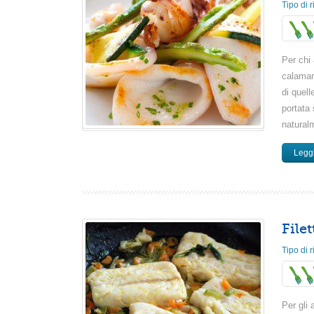
Tipo di r
Per chi 
calamar
di quel
portata
naturalm
Leggi
File
Tipo di r
Per gli 