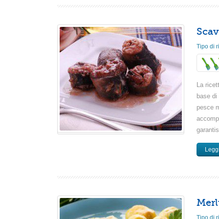
Scav
Tipo di r
La rice
base di
pesce m
accompa
garantis
Leggi
Merl
Tipo di r