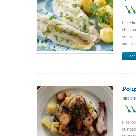
Il merlu
chi ama
semplice
vino bi
Leggi
Poli
Tipo di r
Il polip
gustoso,