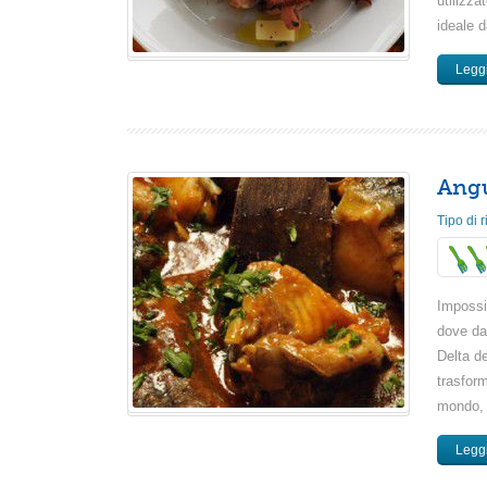
utilizz
ideale d
Leggi
Angu
Tipo di r
Impossib
dove da 
Delta de
trasfor
mondo, 
Leggi