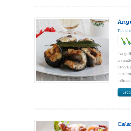
Angu
Tipo di r
L’anguil
un piatt
veniva p
in pietr
raffredd
Leggi
Cala