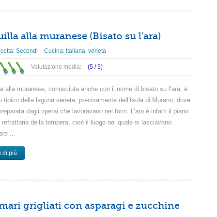
illa alla muranese (Bisato su l’ara)
icetta:
Secondi
Cucina:
Italiana
,
veneta
Valutazione media:
(5 /
5
)
la alla muranese, conosciuta anche con il nome di bisato su l’ara, è
o tipico della laguna veneta, precisamente dell’Isola di Murano, dove
reparata dagli operai che lavoravano nei forni. L’ara è infatti il piano
a refrattaria della tempera, cioè il luogo nel quale si lasciavano
are ...
 di più
mari grigliati con asparagi e zucchine