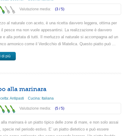
Valutazione media:
(3 /
5
)
zzo al naturale con aceto, è una ricetta davvero leggera, ottima per
 il pesce ma non vuole appesantirsi. La realizzazione è davvero
 e alla portata di tutti. Il merluzzo al naturale si accompagna ad un
anco armonico come il Verdicchio di Matelica. Questo piatto può ...
 di più
po alla marinara
icetta:
Antipasti
Cucina:
Italiana
Valutazione media:
(5 /
5
)
o alla marinara è un piatto tipico delle zone di mare, e non solo assai
 specie nel periodo estivo. E’ un piatto dietetico e può essere