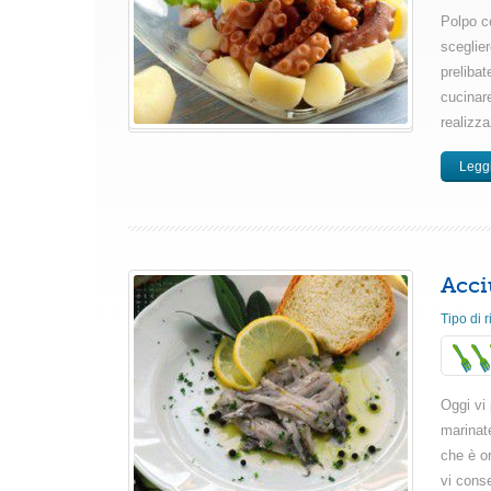
Polpo c
sceglier
preliba
cucinare
realizza
Leggi
Acci
Tipo di r
Oggi vi 
marinate
che è or
vi conse