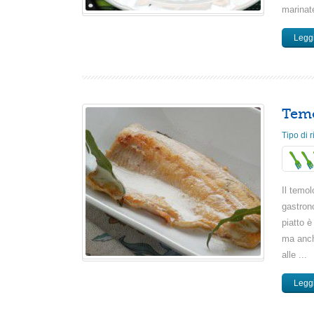
marinate
Leggi
Temo
Tipo di r
Il temol
gastron
piatto è
ma anch
alle ...
Leggi