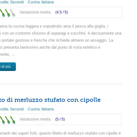
icetta:
Secondi
Cucina:
Italiana
Valutazione media:
(4.5 /
5
)
ama la cucina leggera e soprattutto ama il pesce alla griglia, i
i con un contorno sfizioso di asparagi e zucchini, è decisamente una
le portate gustose e fresche che richiede almeno un assaggio. La
 si presenta benissimo anche dal punto di vista estetico e
ente, ...
 di più
tto di merluzzo stufato con cipolle
icetta:
Secondi
Cucina:
Italiana
Valutazione media:
(5 /
5
)
amanti dei sapori forti, questo filetto di merluzzo stufato con cipolle è