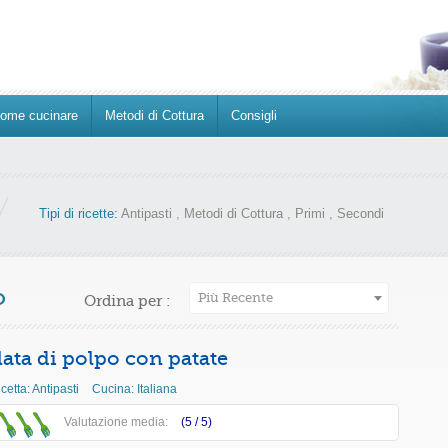
ome cucinare
Metodi di Cottura
Consigli
Tipi di ricette:
Antipasti
,
Metodi di Cottura
,
Primi
,
Secondi
o
Più Recente
Ordina per :
lata di polpo con patate
icetta:
Antipasti
Cucina:
Italiana
Valutazione media:
(5 /
5
)