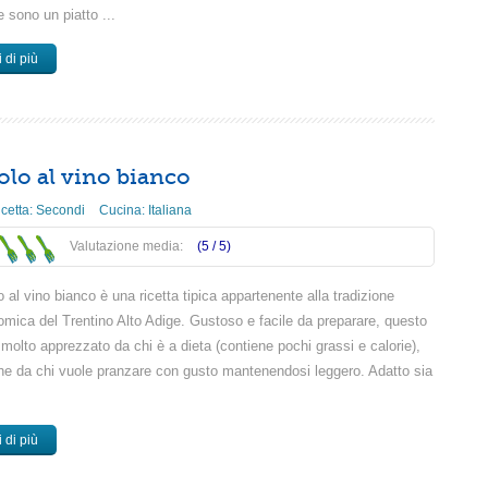
 sono un piatto ...
 di più
lo al vino bianco
icetta:
Secondi
Cucina:
Italiana
Valutazione media:
(5 /
5
)
o al vino bianco è una ricetta tipica appartenente alla tradizione
omica del Trentino Alto Adige. Gustoso e facile da preparare, questo
 molto apprezzato da chi è a dieta (contiene pochi grassi e calorie),
e da chi vuole pranzare con gusto mantenendosi leggero. Adatto sia
 di più