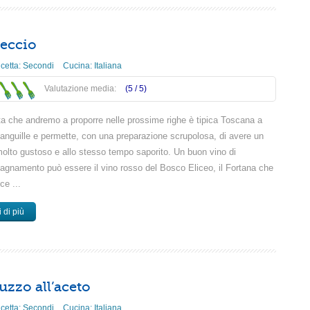
eccio
icetta:
Secondi
Cucina:
Italiana
Valutazione media:
(5 /
5
)
tta che andremo a proporre nelle prossime righe è tipica Toscana a
 anguille e permette, con una preparazione scrupolosa, di avere un
olto gustoso e allo stesso tempo saporito. Un buon vino di
gnamento può essere il vino rosso del Bosco Eliceo, il Fortana che
ce ...
 di più
uzzo all’aceto
icetta:
Secondi
Cucina:
Italiana