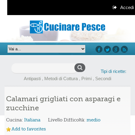
Accedi
facebook
twitter
google+
rss
Ricerca
Tipi di ricette:
per:
Antipasti
,
Metodi di Cottura
,
Primi
,
Secondi
Calamari grigliati con asparagi e
zucchine
Cucina:
Italiana
Livello Difficoltà:
medio
Add to favorites