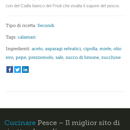
con del Cialla bianco del Friuli che esalta il sapore del pesce.
Tipo di ricetta:
Secondi
Tags:
calamari
Ingredienti:
aceto
,
asparagi selvatici
,
cipolla
,
miele
,
olio
evo
,
pepe
,
prezzemolo
,
sale
,
succo di limone
,
zucchine
Cucinare
Pesce – Il miglior sito di