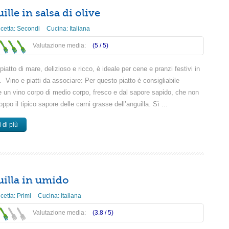
ille in salsa di olive
icetta:
Secondi
Cucina:
Italiana
Valutazione media:
(5 /
5
)
iatto di mare, delizioso e ricco, è ideale per cene e pranzi festivi in
. Vino e piatti da associare: Per questo piatto è consigliabile
e un vino corpo di medio corpo, fresco e dal sapore sapido, che non
oppo il tipico sapore delle carni grasse dell’anguilla. Sì ...
 di più
illa in umido
icetta:
Primi
Cucina:
Italiana
Valutazione media:
(3.8 /
5
)