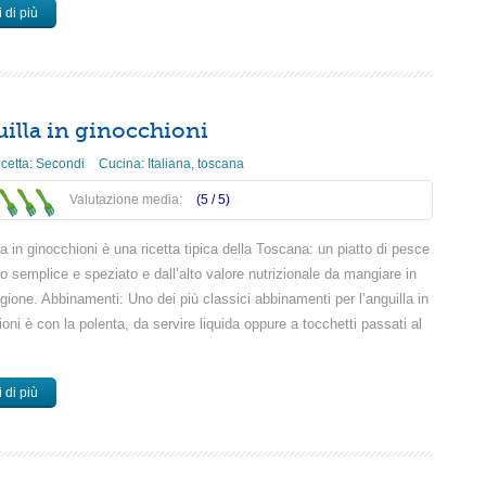
 di più
illa in ginocchioni
icetta:
Secondi
Cucina:
Italiana
,
toscana
Valutazione media:
(5 /
5
)
la in ginocchioni è una ricetta tipica della Toscana: un piatto di pesce
o semplice e speziato e dall’alto valore nutrizionale da mangiare in
gione. Abbinamenti: Uno dei più classici abbinamenti per l’anguilla in
oni è con la polenta, da servire liquida oppure a tocchetti passati al
 di più