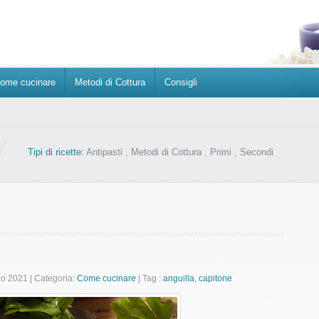
ome cucinare
Metodi di Cottura
Consigli
Tipi di ricette:
Antipasti
,
Metodi di Cottura
,
Primi
,
Secondi
zo 2021
|
Categoria:
Come cucinare
|
Tag :
anguilla
,
capitone