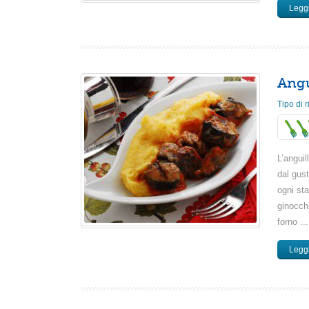
Leggi
Angu
Tipo di r
L’anguil
dal gust
ogni sta
ginocchi
forno ...
Leggi