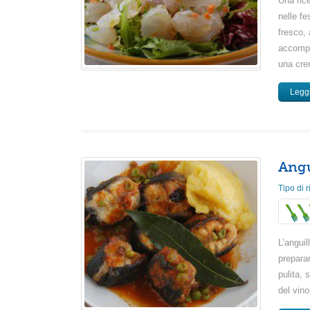
Una ric
nelle f
fresco, 
accompag
una cre
Leggi
Angu
Tipo di r
L’anguil
preparar
pulita, 
del vin