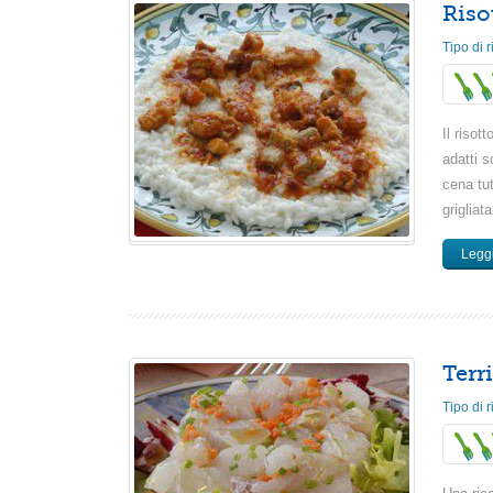
Risot
Tipo di r
Il risot
adatti 
cena tu
grigliat
Leggi
Terr
Tipo di r