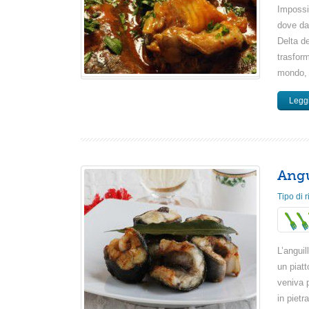
Impossib
dove da 
Delta de
trasfor
mondo, 
Leggi
Angu
Tipo di r
L’anguil
un piatt
veniva p
in pietr