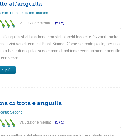
to all’anguilla
icetta:
Primi
Cucina:
Italiana
Valutazione media:
(5 /
5
)
to all’anguilla si abbina bene con vini bianchi leggeri e frizzanti, molto
sono i vini veneti come il Pinot Bianco. Come secondo piatto, per una
tta a base di anguilla, suggeriamo di abbinare eventualmente anguilla
a con verza.
 di più
ina di trota e anguilla
icetta:
Secondi
Valutazione media:
(5 /
5
)