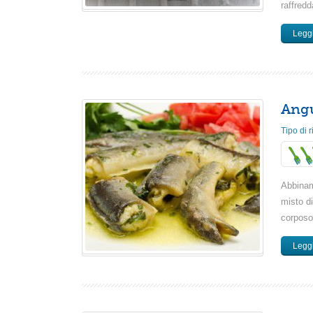
raffredd
Leggi
Angu
Tipo di r
Abbinam
misto di
corposo
Leggi