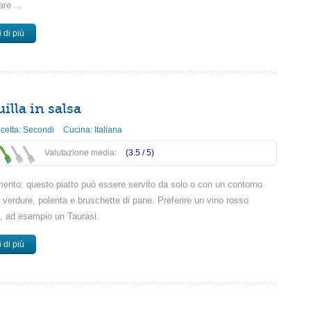
are ...
 di più
illa in salsa
icetta:
Secondi
Cucina:
Italiana
Valutazione media:
(3.5 /
5
)
ento: questo piatto può essere servito da solo o con un contorno
 verdure, polenta e bruschette di pane. Preferire un vino rosso
, ad esempio un Taurasi.
 di più