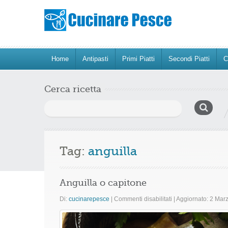
Home
Antipasti
Primi Piatti
Secondi Piatti
C
Cerca ricetta
Ricerca
per:
Tag:
anguilla
Anguilla o capitone
su
Di:
cucinarepesce
|
Commenti disabilitati
|
Aggiornato: 2 Mar
Anguilla
o