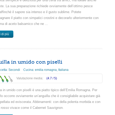
etta semplice e deliziosa per una cena tra amici, ma ideale anche
este. La sua preparazione richiede ovviamente dell’ottimo pesce
affinché il sapore sia intenso e il gusto sublime. Potete
nare il piatto con simpatici crostini e decorarlo ulteriormente con
ma di aceto balsamico che ne ...
 di più
illa in umido con piselli
icetta:
Secondi
Cucina:
emilia romagna
,
Italiana
Valutazione media:
(4.7 /
5
)
la in umido con piselli è una piatto tipico dell’Emilia Romagna. Per
lo occorre ovviamente un’anguilla che è consigliabile acquistare già
spellata ed eviscerata. Abbinamenti: con della polenta morbida e con
o rosso vivace come il Cabernet Sauvignon.