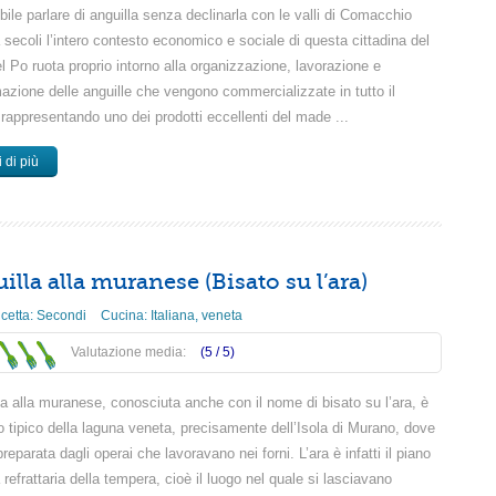
ile parlare di anguilla senza declinarla con le valli di Comacchio
secoli l’intero contesto economico e sociale di questa cittadina del
l Po ruota proprio intorno alla organizzazione, lavorazione e
mazione delle anguille che vengono commercializzate in tutto il
rappresentando uno dei prodotti eccellenti del made ...
 di più
illa alla muranese (Bisato su l’ara)
icetta:
Secondi
Cucina:
Italiana
,
veneta
Valutazione media:
(5 /
5
)
la alla muranese, conosciuta anche con il nome di bisato su l’ara, è
o tipico della laguna veneta, precisamente dell’Isola di Murano, dove
reparata dagli operai che lavoravano nei forni. L’ara è infatti il piano
a refrattaria della tempera, cioè il luogo nel quale si lasciavano