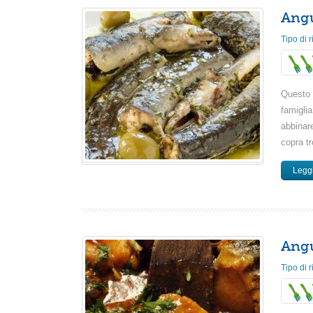
Angu
Tipo di r
Questo p
famiglia
abbinar
copra tr
Leggi
Angu
Tipo di r