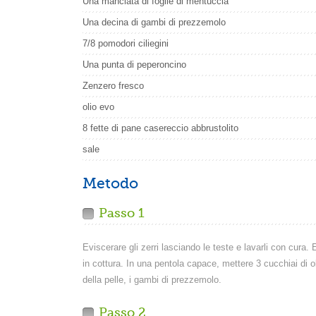
Una manciata di foglie di mentuccia
Una decina di gambi di prezzemolo
7/8 pomodori ciliegini
Una punta di peperoncino
Zenzero fresco
olio evo
8 fette di pane casereccio abbrustolito
sale
Metodo
Passo 1
Eviscerare gli zerri lasciando le teste e lavarli con cura.
in cottura. In una pentola capace, mettere 3 cucchiai di olio
della pelle, i gambi di prezzemolo.
Passo 2