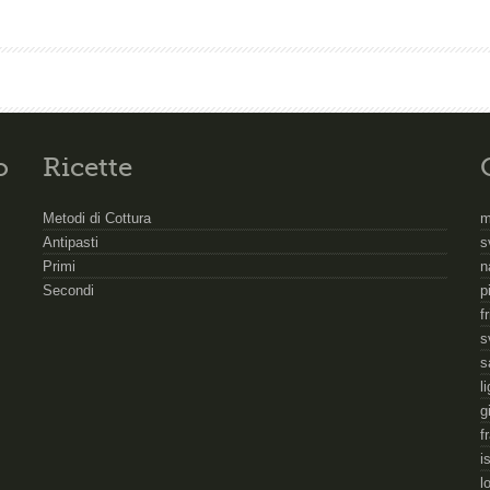
o
Ricette
Metodi di Cottura
m
Antipasti
s
Primi
n
Secondi
p
f
s
s
l
g
f
i
l