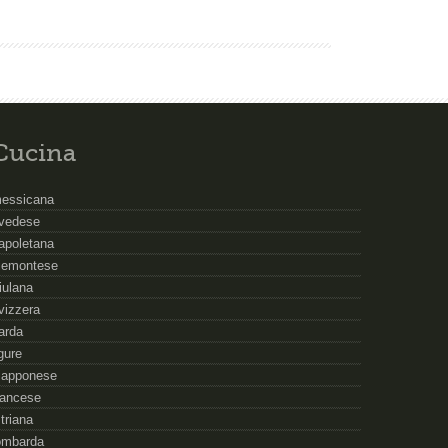
Cucina
essicana
vedese
apoletana
iemontese
riulana
vizzera
arda
igure
iapponese
rancese
striana
ombarda