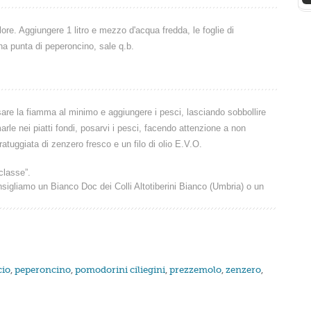
ore. Aggiungere 1 litro e mezzo d'acqua fredda, le foglie di
a punta di peperoncino, sale q.b.
sare la fiamma al minimo e aggiungere i pesci, lasciando sobbollire
marle nei piatti fondi, posarvi i pesci, facendo attenzione a non
atuggiata di zenzero fresco e un filo di olio E.V.O.
classe”.
igliamo un Bianco Doc dei Colli Altotiberini Bianco (Umbria) o un
cio
,
peperoncino
,
pomodorini ciliegini
,
prezzemolo
,
zenzero
,