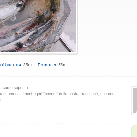
 di cottura:
25m
Pronto in:
35m
a carne saporita.
 di una delle ricette più “povere” della nostra tradizione, che con il
i.