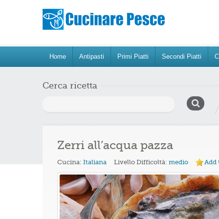
Home
Antipasti
Primi Piatti
Secondi Piatti
C
Cerca ricetta
Ricerca
per:
Zerri all’acqua pazza
Cucina:
Italiana
Livello Difficoltà:
medio
Add 