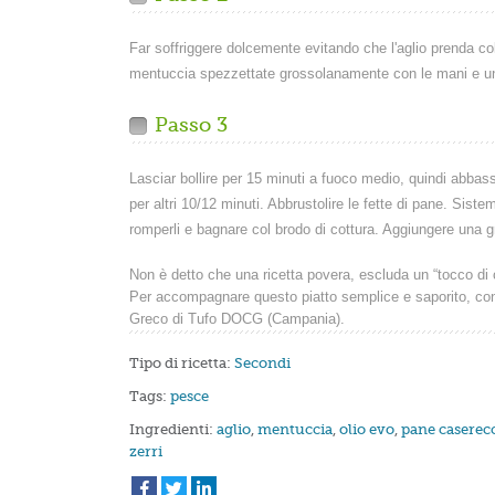
Far soffriggere dolcemente evitando che l'aglio prenda col
mentuccia spezzettate grossolanamente con le mani e un
Passo 3
Lasciar bollire per 15 minuti a fuoco medio, quindi abbas
per altri 10/12 minuti. Abbrustolire le fette di pane. Siste
romperli e bagnare col brodo di cottura. Aggiungere una gr
Non è detto che una ricetta povera, escluda un “tocco di 
Per accompagnare questo piatto semplice e saporito, cons
Greco di Tufo DOCG (Campania).
Tipo di ricetta:
Secondi
Tags:
pesce
Ingredienti:
aglio
,
mentuccia
,
olio evo
,
pane caserec
zerri