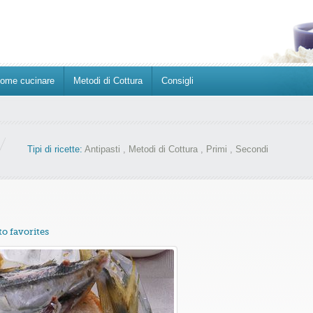
ome cucinare
Metodi di Cottura
Consigli
Tipi di ricette:
Antipasti
,
Metodi di Cottura
,
Primi
,
Secondi
to favorites