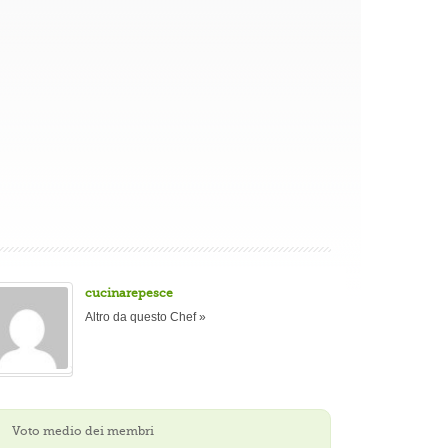
cucinarepesce
Altro da questo Chef »
Voto medio dei membri