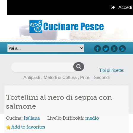
Accedi
facebook
twitter
google+
rss
Ricerca
Tipi di ricette:
per:
Antipasti
,
Metodi di Cottura
,
Primi
,
Secondi
Tortellini al nero di seppia con
salmone
Cucina:
Italiana
Livello Difficoltà:
medio
Add to favorites