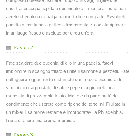
composto dovesse risultare troppo duro, aggiungete due
cucchiai di acqua tiepida e continuate a impastare finché non
avrete ottenuto un amalgama morbido e compatto. Avvolgete il
panetto di pasta nella pellicola trasparente e lasciate riposare
in un luogo fresco e asciutto per circa un’ora.
Passo 2
Fate scaldare due cucchiai di olio in una padella, fatevi
imbiondire lo scalogno tritato e unite il salmone a pezzetti. Fate
soffriggere leggermente e sfumate con mezzo bicchiere di
vino bianco, aggiustate di sale e pepe e aggiungete una
manciata di prezzemolo tritato. Mettete da parte metà del
condimento che userete come ripieno dei tortellini. Frullate in
un mixer il salmone restante e incorporatevi la Philadelphia,
fino a ottenere una crema morbida.
Passo 3