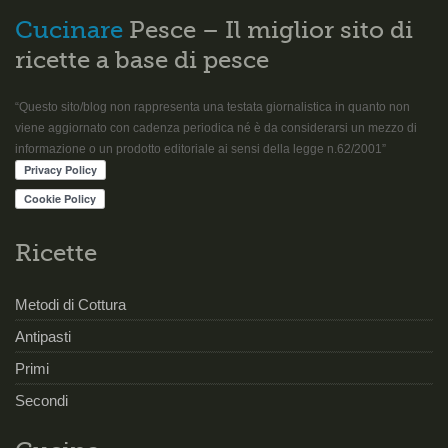
Cucinare
Pesce – Il miglior sito di
ricette a base di pesce
“Questo sito/blog non rappresenta una testata giornalistica in quanto non
viene aggiornato con cadenza periodica né è da considerarsi un mezzo di
informazione o un prodotto editoriale ai sensi della legge n.62/2001”
Ricette
Metodi di Cottura
Antipasti
Primi
Secondi