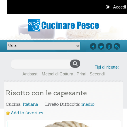
Accedi
facebook
twitter
google+
rss
Ricerca
Tipi di ricette:
per:
Antipasti
,
Metodi di Cottura
,
Primi
,
Secondi
Risotto con le capesante
Cucina:
Italiana
Livello Difficoltà:
medio
Add to favorites