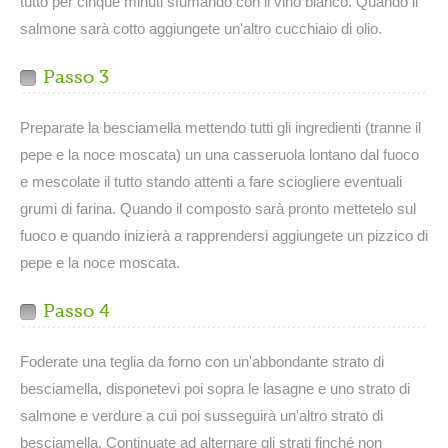
tutto per cinque minuti sfumando con il vino bianco. Quando il
salmone sarà cotto aggiungete un'altro cucchiaio di olio.
Passo 3
Preparate la besciamella mettendo tutti gli ingredienti (tranne il
pepe e la noce moscata) un una casseruola lontano dal fuoco
e mescolate il tutto stando attenti a fare sciogliere eventuali
grumi di farina. Quando il composto sarà pronto mettetelo sul
fuoco e quando inizierà a rapprendersi aggiungete un pizzico di
pepe e la noce moscata.
Passo 4
Foderate una teglia da forno con un'abbondante strato di
besciamella, disponetevi poi sopra le lasagne e uno strato di
salmone e verdure a cui poi susseguirà un'altro strato di
besciamella. Continuate ad alternare gli strati finché non