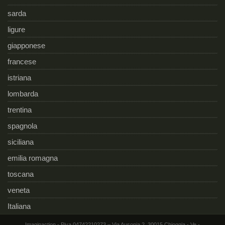
sarda
ligure
giapponese
francese
istriana
lombarda
trentina
spagnola
siciliana
emilia romagna
toscana
veneta
Italiana
Imaginaction - Piva 04742210273 – Via Ausonia 2, 30015 Chioggia - Ve -