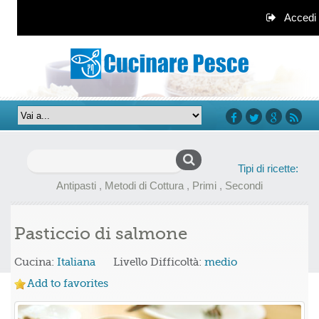
Accedi
facebook
twitter
google+
rss
Ricerca
Tipi di ricette:
per:
Antipasti
,
Metodi di Cottura
,
Primi
,
Secondi
Pasticcio di salmone
Cucina:
Italiana
Livello Difficoltà:
medio
Add to favorites