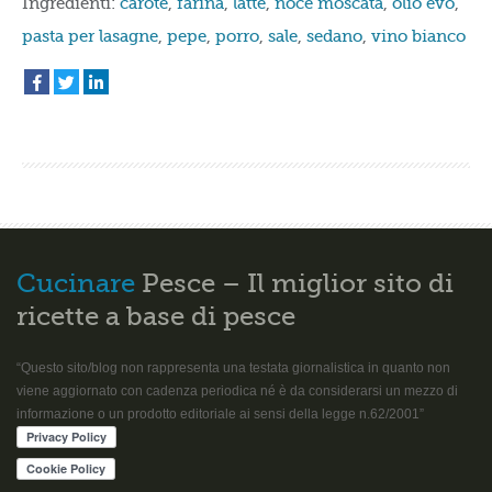
Ingredienti:
carote
,
farina
,
latte
,
noce moscata
,
olio evo
,
pasta per lasagne
,
pepe
,
porro
,
sale
,
sedano
,
vino bianco
Cucinare
Pesce – Il miglior sito di
ricette a base di pesce
“Questo sito/blog non rappresenta una testata giornalistica in quanto non
viene aggiornato con cadenza periodica né è da considerarsi un mezzo di
informazione o un prodotto editoriale ai sensi della legge n.62/2001”