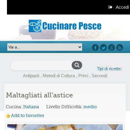
Accedi
facebook
twitter
google+
rss
Ricerca
Tipi di ricette:
per:
Antipasti
,
Metodi di Cottura
,
Primi
,
Secondi
Maltagliati all’astice
Cucina:
Italiana
Livello Difficoltà:
medio
Add to favorites