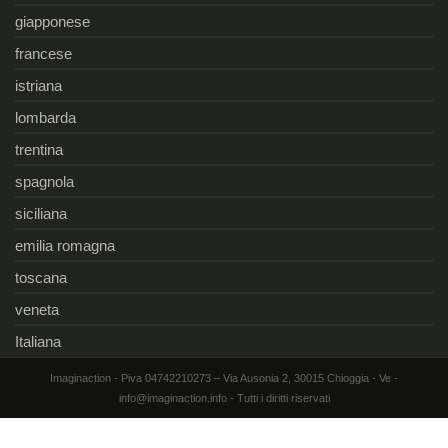
giapponese
francese
istriana
lombarda
trentina
spagnola
siciliana
emilia romagna
toscana
veneta
Italiana
Imaginaction - Piva 04742210273 – Via Ausonia 2, 30015 Chioggia - Ve -
info@imaginaction.info - Tutti i diritti riservati