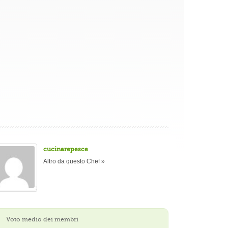
cucinarepesce
Altro da questo Chef »
Voto medio dei membri