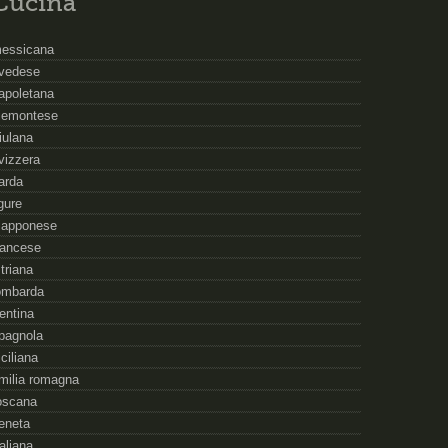
Cucina
essicana
vedese
apoletana
iemontese
riulana
vizzera
arda
igure
iapponese
rancese
striana
ombarda
rentina
pagnola
iciliana
milia romagna
oscana
eneta
taliana