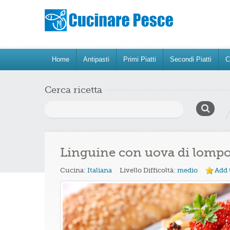
Home
Antipasti
Primi Piatti
Secondi Piatti
C
Cerca ricetta
Ricerca
per:
Linguine con uova di lomp
Cucina:
Italiana
Livello Difficoltà:
medio
Add 