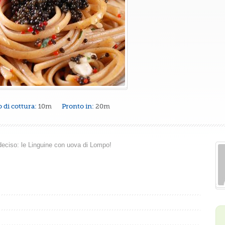
 di cottura:
10m
Pronto in:
20m
deciso: le Linguine con uova di Lompo!