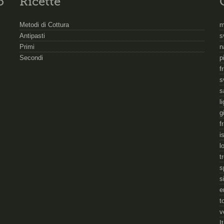
o
Ricette
Metodi di Cottura
m
Antipasti
s
Primi
n
Secondi
p
f
s
s
l
g
f
i
l
t
s
s
e
t
v
I