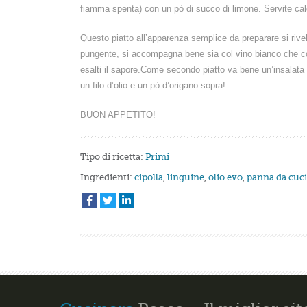
fiamma spenta) con un pò di succo di limone. Servite cal
Questo piatto all’apparenza semplice da preparare si ri
pungente, si accompagna bene sia col vino bianco che c
esalti il sapore.Come secondo piatto va bene un’insalata 
un filo d’olio e un pò d’origano sopra!
BUON APPETITO!
Tipo di ricetta:
Primi
Ingredienti:
cipolla
,
linguine
,
olio evo
,
panna da cuc