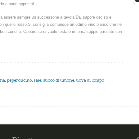
do e buon appetito!
vela essere sempre un successone a tavola!Dal sapore deciso e
on quello rosso.Si consiglia comunque un ottimo vino bianco che ne
ben condita. Oppure se si vuole restare in tema:seppie arrostite con
ina
,
peperoncino
,
sale
,
succo di limone
,
uova di lompo