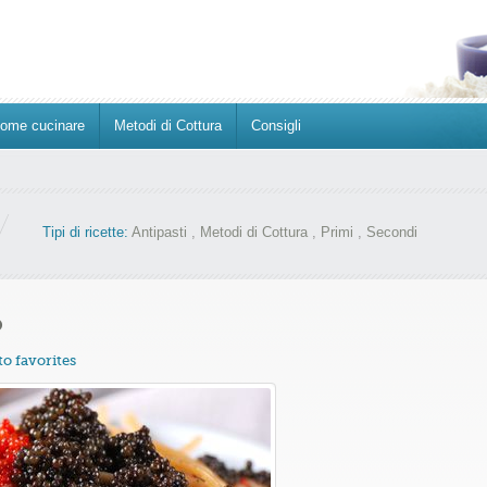
ome cucinare
Metodi di Cottura
Consigli
Tipi di ricette:
Antipasti
,
Metodi di Cottura
,
Primi
,
Secondi
o
to favorites