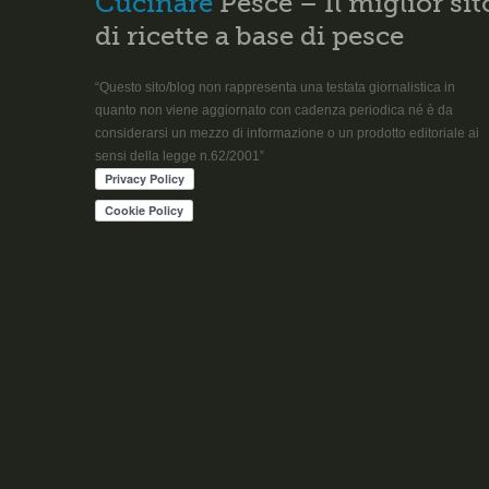
Cucinare
Pesce – Il miglior sit
di ricette a base di pesce
“Questo sito/blog non rappresenta una testata giornalistica in
quanto non viene aggiornato con cadenza periodica né è da
considerarsi un mezzo di informazione o un prodotto editoriale ai
sensi della legge n.62/2001”