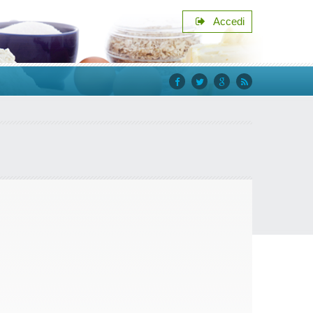
Accedi
facebook
twitter
google+
rss