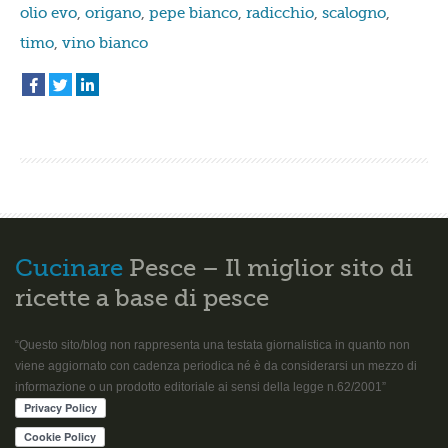
olio evo
,
origano
,
pepe bianco
,
radicchio
,
scalogno
,
timo
,
vino bianco
Cucinare
Pesce – Il miglior sito di
ricette a base di pesce
“Questo sito/blog non rappresenta una testata giornalistica in quanto non
viene aggiornato con cadenza periodica né è da considerarsi un mezzo di
informazione o un prodotto editoriale ai sensi della legge n.62/2001”