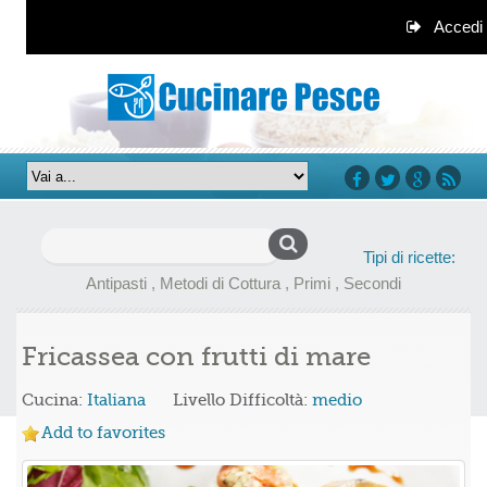
Accedi
facebook
twitter
google+
rss
Ricerca
Tipi di ricette:
per:
Antipasti
,
Metodi di Cottura
,
Primi
,
Secondi
Fricassea con frutti di mare
Cucina:
Italiana
Livello Difficoltà:
medio
Add to favorites