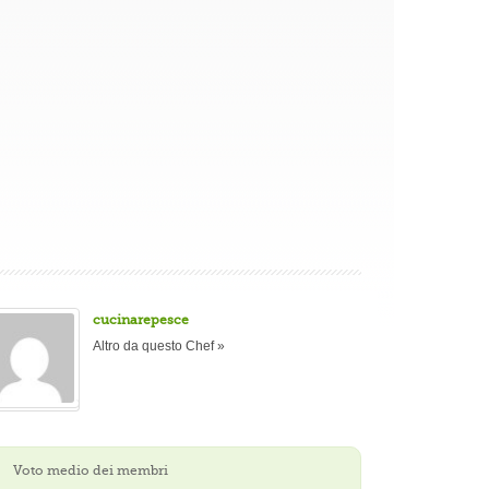
cucinarepesce
Altro da questo Chef »
Voto medio dei membri