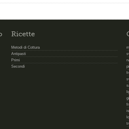
o
Ricette
Metodi di Cottura
m
Antipasti
s
Primi
n
Secondi
p
f
s
s
l
g
f
i
l
t