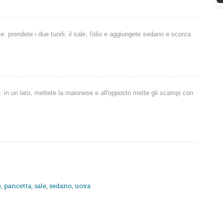
 prendete i due tuorli, il sale, l'olio e aggiungete sedano e scorza
to: in un lato, mettete la maionese e all'opposto mette gli scampi con
e
,
pancetta
,
sale
,
sedano
,
uova