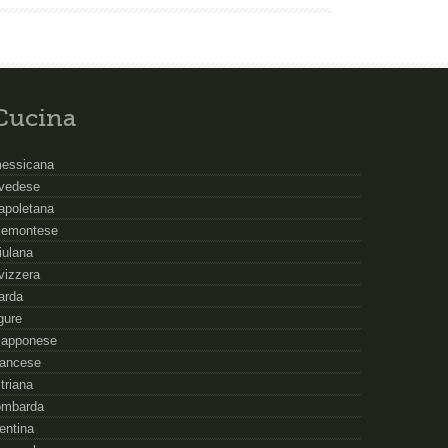
Cucina
essicana
vedese
apoletana
iemontese
riulana
vizzera
arda
igure
iapponese
rancese
striana
ombarda
rentina