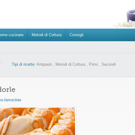
ome cucinare
Metodi di Cottura
Consigli
Tipi di ricette:
Antipasti
,
Metodi di Cottura
,
Primi
,
Secondi
dorle
to favorites