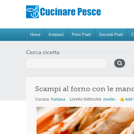
Home
Antipasti
Primi Piatti
Secondi Piatti
C
Cerca ricetta
Ricerca
per:
Scampi al forno con le man
Cucina:
Italiana
Livello Difficoltà:
medio
Add 