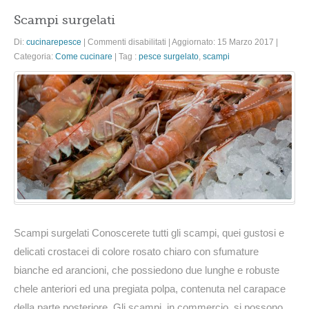
Scampi surgelati
su
Di:
cucinarepesce
|
Commenti disabilitati
|
Aggiornato: 15 Marzo 2017
|
Scampi
Categoria:
Come cucinare
|
Tag :
pesce surgelato
,
scampi
surgelati
Scampi surgelati Conoscerete tutti gli scampi, quei gustosi e
delicati crostacei di colore rosato chiaro con sfumature
bianche ed arancioni, che possiedono due lunghe e robuste
chele anteriori ed una pregiata polpa, contenuta nel carapace
della parte posteriore. Gli scampi, in commercio, si possono