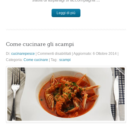
Leggi di più
Come cucinare gli scampi
su
Di:
cucinarepesce
|
Commenti disabilitati
|
Aggiornato: 6 Ottobre 2014
|
Come
Categoria:
Come cucinare
|
Tag :
scampi
cucinare
gli
scampi