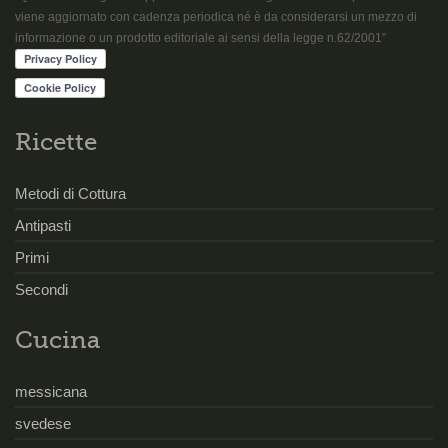
viene aggiornato con cadenza periodica né è da considerarsi un mezzo di
informazione o un prodotto editoriale ai sensi della legge n.62/2001”
Ricette
Metodi di Cottura
Antipasti
Primi
Secondi
Cucina
messicana
svedese