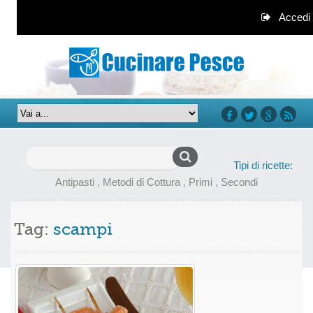
Accedi
facebook
twitter
google+
rss
Ricerca
Tipi di ricette:
per:
Antipasti
,
Metodi di Cottura
,
Primi
,
Secondi
Tag:
scampi