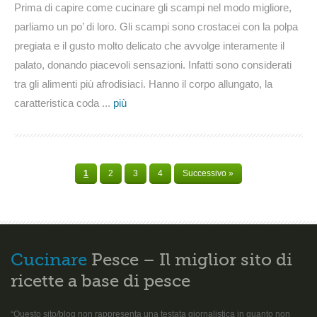
Prima di capire come cucinare gli scampi nel modo migliore,
parliamo un po’ di loro. Gli scampi sono crostacei con la polpa
pregiata e il gusto molto delicato che avvolge interamente il
palato, donando piacevoli sensazioni. Infatti sono considerati
tra gli alimenti più afrodisiaci. Hanno il corpo allungato, la
caratteristica coda ...
più
1
2
3
4
Successivo »
Cucinare
Pesce – Il miglior sito di
ricette a base di pesce
“Questo sito/blog non rappresenta una testata giornalistica in quanto non