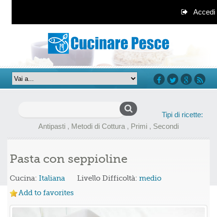
Accedi
facebook
twitter
google+
rss
Ricerca
Tipi di ricette:
per:
Antipasti
,
Metodi di Cottura
,
Primi
,
Secondi
Pasta con seppioline
Cucina:
Italiana
Livello Difficoltà:
medio
Add to favorites