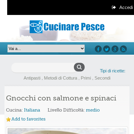
Accedi
facebook
twitter
google+
rss
Ricerca
Tipi di ricette:
per:
Antipasti
,
Metodi di Cottura
,
Primi
,
Secondi
Gnocchi con salmone e spinaci
Cucina:
Italiana
Livello Difficoltà:
medio
Add to favorites