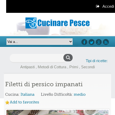
Accedi
facebook
twitter
google+
rss
Ricerca
Tipi di ricette:
per:
Antipasti
,
Metodi di Cottura
,
Primi
,
Secondi
Filetti di persico impanati
Cucina:
Italiana
Livello Difficoltà:
medio
Add to favorites