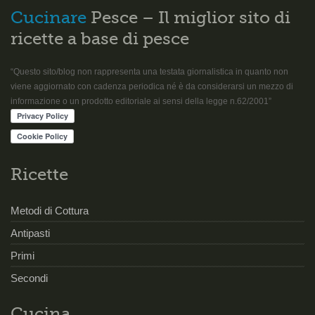
Cucinare
Pesce – Il miglior sito di
ricette a base di pesce
“Questo sito/blog non rappresenta una testata giornalistica in quanto non
viene aggiornato con cadenza periodica né è da considerarsi un mezzo di
informazione o un prodotto editoriale ai sensi della legge n.62/2001”
Ricette
Metodi di Cottura
Antipasti
Primi
Secondi
Cucina