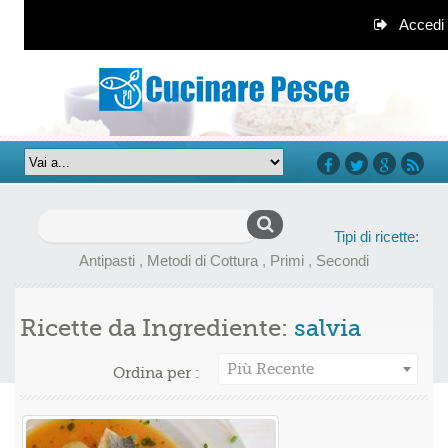
Accedi
facebook
twitter
google+
rss
Ricerca
Tipi di ricette:
per:
Antipasti
,
Metodi di Cottura
,
Primi
,
Secondi
Ricette da Ingrediente:
salvia
Più Recente
Ordina per :