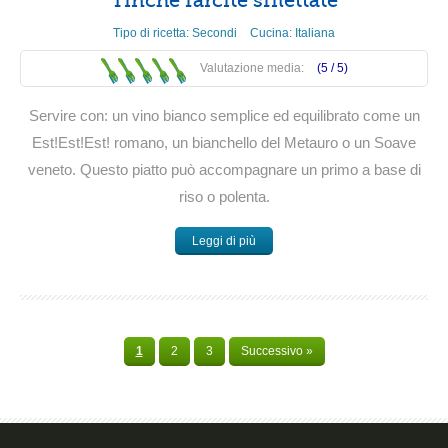
Tinche farcite sfilettate
Tipo di ricetta:
Secondi
Cucina:
Italiana
Valutazione media:
(5 /
5
)
Servire con: un vino bianco semplice ed equilibrato come un
Est!Est!Est! romano, un bianchello del Metauro o un Soave
veneto. Questo piatto può accompagnare un primo a base di
riso o polenta.
Leggi di più
1
2
3
Successivo »