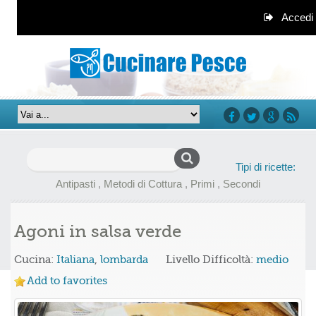
Accedi
facebook
twitter
google+
rss
Ricerca
Tipi di ricette:
per:
Antipasti
,
Metodi di Cottura
,
Primi
,
Secondi
Agoni in salsa verde
Cucina:
Italiana
,
lombarda
Livello Difficoltà:
medio
Add to favorites