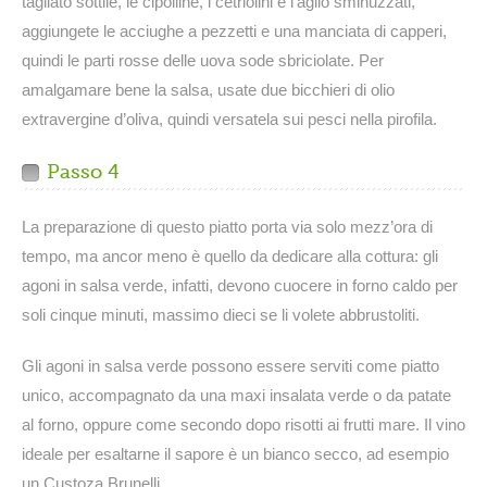
tagliato sottile, le cipolline, i cetriolini e l’aglio sminuzzati,
aggiungete le acciughe a pezzetti e una manciata di capperi,
quindi le parti rosse delle uova sode sbriciolate. Per
amalgamare bene la salsa, usate due bicchieri di olio
extravergine d’oliva, quindi versatela sui pesci nella pirofila.
Passo 4
La preparazione di questo piatto porta via solo mezz’ora di
tempo, ma ancor meno è quello da dedicare alla cottura: gli
agoni in salsa verde, infatti, devono cuocere in forno caldo per
soli cinque minuti, massimo dieci se li volete abbrustoliti.
Gli agoni in salsa verde possono essere serviti come piatto
unico, accompagnato da una maxi insalata verde o da patate
al forno, oppure come secondo dopo risotti ai frutti mare. Il vino
ideale per esaltarne il sapore è un bianco secco, ad esempio
un Custoza Brunelli.