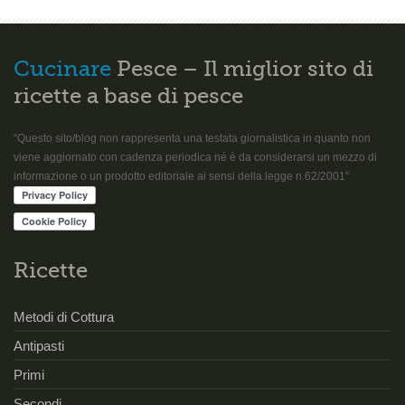
Cucinare
Pesce – Il miglior sito di
ricette a base di pesce
“Questo sito/blog non rappresenta una testata giornalistica in quanto non
viene aggiornato con cadenza periodica né è da considerarsi un mezzo di
informazione o un prodotto editoriale ai sensi della legge n.62/2001”
Ricette
Metodi di Cottura
Antipasti
Primi
Secondi