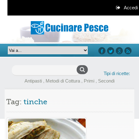
Accedi
facebook
twitter
google+
rss
Ricerca
Tipi di ricette:
per:
Antipasti
,
Metodi di Cottura
,
Primi
,
Secondi
Tag:
tinche