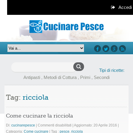
Accedi
facebook
twitter
google+
rss
Ricerca
Tipi di ricette:
per:
Antipasti
,
Metodi di Cottura
,
Primi
,
Secondi
Tag:
ricciola
Come cucinare la ricciola
su
Di:
cucinarepesce
|
Commenti disabilitati
|
Aggiornato: 20 Aprile 2016
|
Come
Categoria:
Come cucinare
|
Tag :
pesce
,
ricciola