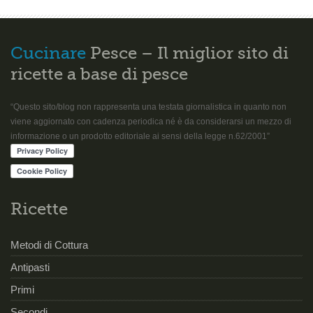
Cucinare
Pesce – Il miglior sito di
ricette a base di pesce
“Questo sito/blog non rappresenta una testata giornalistica in quanto non
viene aggiornato con cadenza periodica né è da considerarsi un mezzo di
informazione o un prodotto editoriale ai sensi della legge n.62/2001”
Ricette
Metodi di Cottura
Antipasti
Primi
Secondi