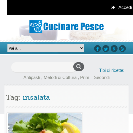
Accedi
facebook
twitter
google+
rss
Ricerca
Tipi di ricette:
per:
Antipasti
,
Metodi di Cottura
,
Primi
,
Secondi
Tag:
insalata