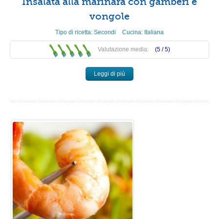
Insalata alla marinara con gamberi e
vongole
Tipo di ricetta:
Secondi
Cucina:
Italiana
Valutazione media:
(5 /
5
)
Leggi di più