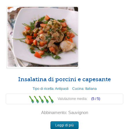
Insalatina di porcini e capesante
Tipo di ricetta:
Antipasti
Cucina:
Italiana
Valutazione media:
(5 /
5
)
Abbinamento: Sauvignon
Leggi di più