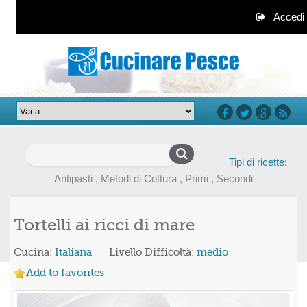
Accedi
facebook
twitter
google+
rss
Ricerca
Tipi di ricette:
per:
Antipasti
,
Metodi di Cottura
,
Primi
,
Secondi
Tortelli ai ricci di mare
Cucina:
Italiana
Livello Difficoltà:
medio
Add to favorites