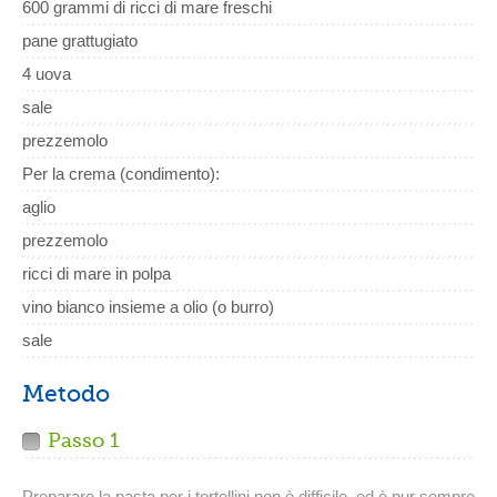
600 grammi di ricci di mare freschi
pane grattugiato
4 uova
sale
prezzemolo
Per la crema (condimento):
aglio
prezzemolo
ricci di mare in polpa
vino bianco insieme a olio (o burro)
sale
Metodo
Passo 1
Preparare la pasta per i tortellini non è difficile, ed è pur sempre