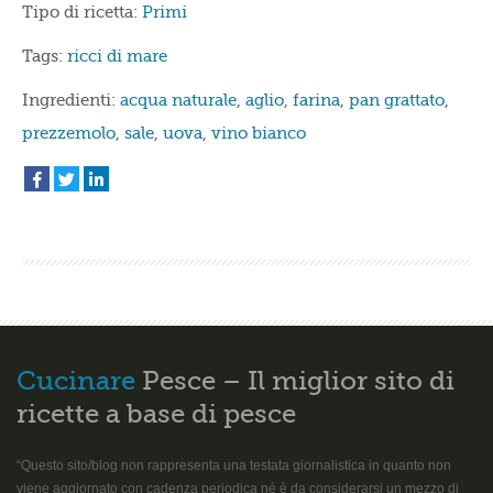
Tipo di ricetta:
Primi
Tags:
ricci di mare
Ingredienti:
acqua naturale
,
aglio
,
farina
,
pan grattato
,
prezzemolo
,
sale
,
uova
,
vino bianco
Cucinare
Pesce – Il miglior sito di
ricette a base di pesce
“Questo sito/blog non rappresenta una testata giornalistica in quanto non
viene aggiornato con cadenza periodica né è da considerarsi un mezzo di