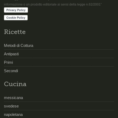
informazione o un prodotto editoriale ai sensi della legge n.62/2001”
Ricette
Metodi di Cottura
Antipasti
Primi
Secondi
Cucina
messicana
svedese
napoletana