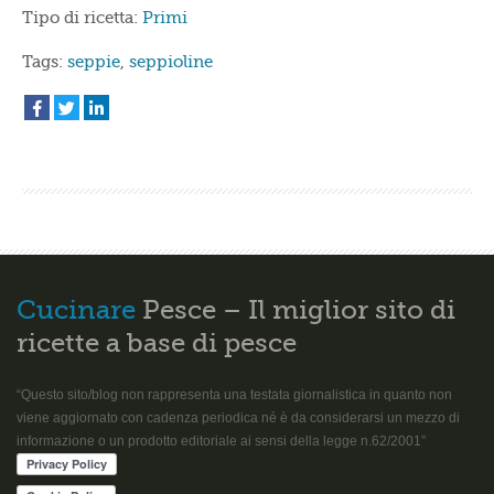
Tipo di ricetta:
Primi
Tags:
seppie
,
seppioline
Cucinare
Pesce – Il miglior sito di
ricette a base di pesce
“Questo sito/blog non rappresenta una testata giornalistica in quanto non
viene aggiornato con cadenza periodica né è da considerarsi un mezzo di
informazione o un prodotto editoriale ai sensi della legge n.62/2001”