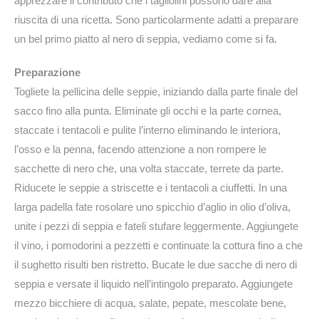
apprezzare il contributo che i tagliolini possono dare alla
riuscita di una ricetta. Sono particolarmente adatti a preparare
un bel primo piatto al nero di seppia, vediamo come si fa.
Preparazione
Togliete la pellicina delle seppie, iniziando dalla parte finale del
sacco fino alla punta. Eliminate gli occhi e la parte cornea,
staccate i tentacoli e pulite l’interno eliminando le interiora,
l’osso e la penna, facendo attenzione a non rompere le
sacchette di nero che, una volta staccate, terrete da parte.
Riducete le seppie a striscette e i tentacoli a ciuffetti. In una
larga padella fate rosolare uno spicchio d’aglio in olio d’oliva,
unite i pezzi di seppia e fateli stufare leggermente. Aggiungete
il vino, i pomodorini a pezzetti e continuate la cottura fino a che
il sughetto risulti ben ristretto. Bucate le due sacche di nero di
seppia e versate il liquido nell’intingolo preparato. Aggiungete
mezzo bicchiere di acqua, salate, pepate, mescolate bene,