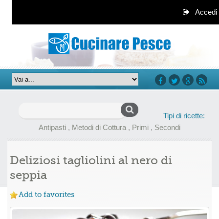
Accedi
facebook
twitter
google+
rss
Ricerca
Tipi di ricette:
per:
Antipasti
,
Metodi di Cottura
,
Primi
,
Secondi
Deliziosi tagliolini al nero di
seppia
Add to favorites