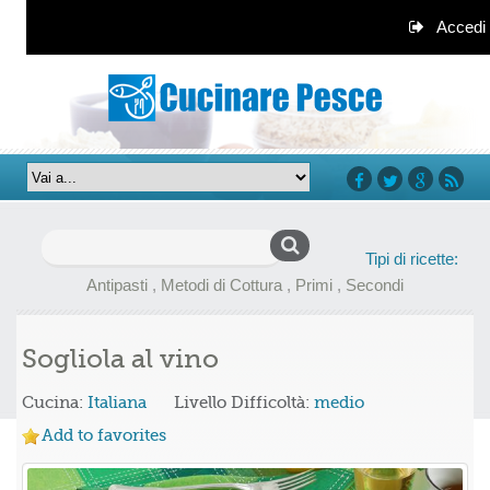
Accedi
facebook
twitter
google+
rss
Ricerca
Tipi di ricette:
per:
Antipasti
,
Metodi di Cottura
,
Primi
,
Secondi
Sogliola al vino
Cucina:
Italiana
Livello Difficoltà:
medio
Add to favorites