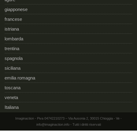
giapponese
francese
istriana
lombarda
trentina
spagnola
siciliana
emilia romagna
toscana
veneta
Italiana
Imaginaction - Piva 04742210273 – Via Ausonia 2, 30015 Chioggia - Ve -
info@imaginaction.info - Tutti i diritti riservati