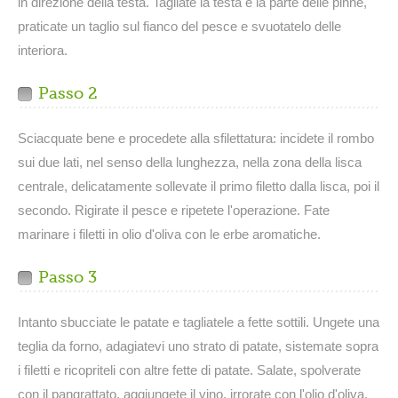
in direzione della testa. Tagliate la testa e la parte delle pinne,
praticate un taglio sul fianco del pesce e svuotatelo delle
interiora.
Passo 2
Sciacquate bene e procedete alla sfilettatura: incidete il rombo
sui due lati, nel senso della lunghezza, nella zona della lisca
centrale, delicatamente sollevate il primo filetto dalla lisca, poi il
secondo. Rigirate il pesce e ripetete l'operazione. Fate
marinare i filetti in olio d'oliva con le erbe aromatiche.
Passo 3
Intanto sbucciate le patate e tagliatele a fette sottili. Ungete una
teglia da forno, adagiatevi uno strato di patate, sistemate sopra
i filetti e ricopriteli con altre fette di patate. Salate, spolverate
con il pangrattato, aggiungete il vino, irrorate con l'olio d'oliva,