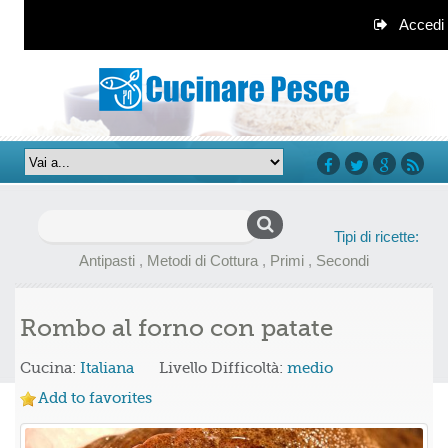
Accedi
facebook
twitter
google+
rss
Ricerca
Tipi di ricette:
per:
Antipasti
,
Metodi di Cottura
,
Primi
,
Secondi
Rombo al forno con patate
Cucina:
Italiana
Livello Difficoltà:
medio
Add to favorites