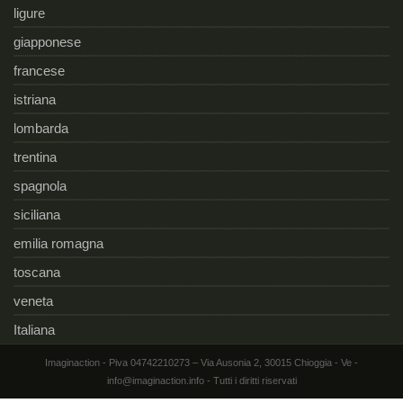
ligure
giapponese
francese
istriana
lombarda
trentina
spagnola
siciliana
emilia romagna
toscana
veneta
Italiana
Imaginaction - Piva 04742210273 – Via Ausonia 2, 30015 Chioggia - Ve -
info@imaginaction.info - Tutti i diritti riservati